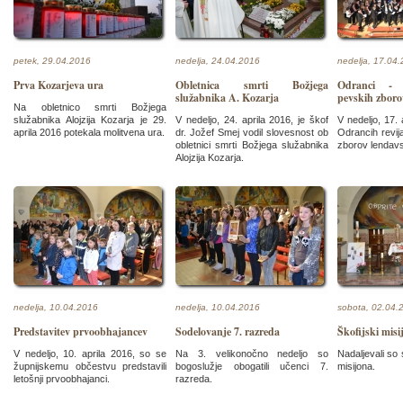
petek, 29.04.2016
nedelja, 24.04.2016
nedelja, 17.04
Prva Kozarjeva ura
Obletnica smrti Božjega
Odranci - r
služabnika A. Kozarja
pevskih zboro
Na obletnico smrti Božjega
služabnika Alojzija Kozarja je 29.
V nedeljo, 24. aprila 2016, je škof
V nedeljo, 17. 
aprila 2016 potekala molitvena ura.
dr. Jožef Smej vodil slovesnost ob
Odrancih revij
obletnici smrti Božjega služabnika
zborov lendavs
Alojzija Kozarja.
nedelja, 10.04.2016
nedelja, 10.04.2016
sobota, 02.04.
Predstavitev prvoobhajancev
Sodelovanje 7. razreda
Škofijski misi
V nedeljo, 10. aprila 2016, so se
Na 3. velikonočno nedeljo so
Nadaljevali so 
župnijskemu občestvu predstavili
bogoslužje obogatili učenci 7.
misijona.
letošnji prvoobhajanci.
razreda.