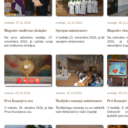
nedelja, 27.11.2016
nedelja, 13.11.2016
nedelja, 06.11
Blagoslov molitvene skrinjice
Sprejem ministrantov
Blagoslov obn
Na prvo adventno nedeljo, 27.
V nedeljo,13. novembra 2016, je bil
Na zahvalno n
novembra 2016, je začela svojo
sprejem ministrantov.
2016, je bil
pot molitvena skrinjica.
obnovljeno žup
sobota, 29.10.2016
sobota, 15.10.2016
nedelja, 09.10
Prva Kozarjeva ura
Škofijsko romanje ministrantov
Prvi Kozarjev
V soboto, 29. oktobra 2016, je bila
Škofijskega romanja so se udeležili
V nedeljo, 9. o
Prva Kozarjeva ura.
tudi ministranti iz naše župnije
Odrancih sr
ljudskih pevcev