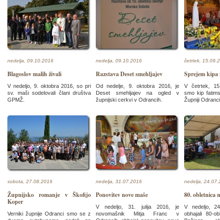
nedelja, 09.10.2016
nedelja, 09.10.2016
četrtek, 15.09.
Blagoslov malih živali
Razstava Deset smehljajev
Sprejem kipa 
V nedeljo, 9. oktobra 2016, so pri
Od nedelje, 9. oktobra 2016, je
V četrtek, 1
sv. maši sodelovali člani društva
Deset smehljajev na ogled v
smo kip fatims
GPMŽ.
župnijski cerkvi v Odrancih.
Župniji Odranci
sobota, 27.08.2016
nedelja, 31.07.2016
nedelja, 24.07
Župnijsko romanje v Škofijo
Ponovitev nove maše
80. obletnica
Koper
V nedeljo, 31. julija 2016, je
V nedeljo, 24
Verniki župnije Odranci smo se z
novomašnik Mitja Franc v
obhajali 80-o