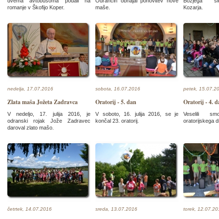
dvema avtobusoma podali na
Odrancih obhajal ponovitev nove
Božjega slu
romanje v Škofijo Koper.
maše.
Kozarja.
nedelja, 17.07.2016
sobota, 16.07.2016
petek, 15.07.2
Zlata maša Jožeta Zadravca
Oratorij - 5. dan
Oratorij - 4. 
V nedeljo, 17. julija 2016, je
V soboto, 16. julija 2016, se je
Veselili s
odranski rojak Jože Zadravec
končal 23. oratorij.
oratorijskega d
daroval zlato mašo.
četrtek, 14.07.2016
sreda, 13.07.2016
torek, 12.07.2