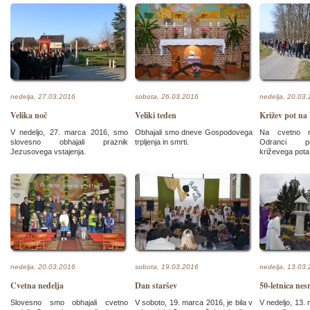
nedelja, 27.03.2016
sobota, 26.03.2016
nedelja, 20.03
Velika noč
Veliki teden
Križev pot na 
V nedeljo, 27. marca 2016, smo
Obhajali smo dneve Gospodovega
Na cvetno ne
slovesno obhajali praznik
trpljenja in smrti.
Odranci pri
Jezusovega vstajenja.
križevega pota
nedelja, 20.03.2016
sobota, 19.03.2016
nedelja, 13.03
Cvetna nedelja
Dan staršev
50-letnica nes
Slovesno smo obhajali cvetno
V soboto, 19. marca 2016, je bila v
V nedeljo, 13.