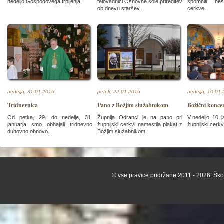
nedeljo Gospodovega trpljenja.
telovadnici Osnovne šole prireditev
spomnili nes
ob dnevu staršev.
cerkve.
nedelja, 31.01.2016
petek, 22.01.2016
nedelja, 10.01
Tridnevnica
Pano z Božjim služabnikom
Božični konce
Od petka, 29. do nedelje, 31.
Župnija Odranci je na pano pri
V nedeljo, 10. j
januarja smo obhajali tridnevno
župnijski cerkvi namestila plakat z
župnijski cerkv
duhovno obnovo.
Božjim služabnikom
© vse pravice pridržane 2011 - 2026| Škof