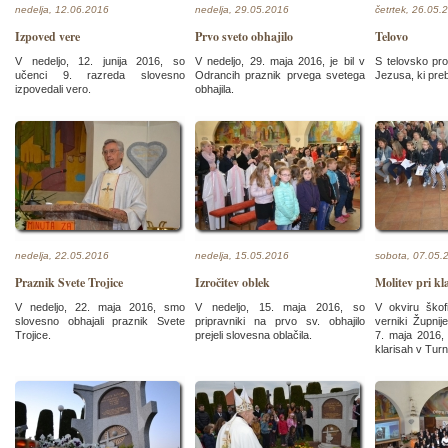
nedelja, 12.06.2016
nedelja, 29.05.2016
četrtek, 26.05.
Izpoved vere
Prvo sveto obhajilo
Telovo
V nedeljo, 12. junija 2016, so
V nedeljo, 29. maja 2016, je bil v
S telovsko pro
učenci 9. razreda slovesno
Odrancih praznik prvega svetega
Jezusa, ki pre
izpovedali vero.
obhajila.
nedelja, 22.05.2016
nedelja, 15.05.2016
sobota, 07.05.
Praznik Svete Trojice
Izročitev oblek
Molitev pri kl
V nedeljo, 22. maja 2016, smo
V nedeljo, 15. maja 2016, so
V okviru škof
slovesno obhajali praznik Svete
pripravniki na prvo sv. obhajilo
verniki Župnij
Trojice.
prejeli slovesna oblačila.
7. maja 2016, p
klarisah v Turn