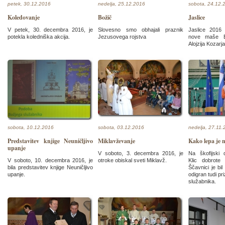
petek, 30.12.2016
nedelja, 25.12.2016
sobota, 24.12.
Koledovanje
Božič
Jaslice
V petek, 30. decembra 2016, je
Slovesno smo obhajali praznik
Jaslice 2016 
potekla koledniška akcija.
Jezusovega rojstva
nove maše Bo
Alojzija Kozarja
sobota, 10.12.2016
sobota, 03.12.2016
nedelja, 27.11
Predstavitev knjige Neuničljivo
Miklavževanje
Kako lepa je 
upanje
V soboto, 3. decembra 2016, je
Na škofijski d
V soboto, 10. decembra 2016, je
otroke obiskal sveti Miklavž.
Klic dobrote
bila predstavitev knjige Neuničljivo
Ščavnici je bi
upanje.
odigran tudi pr
služabnika.