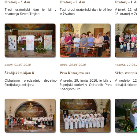
Oratorij - 3. dan
Oratorij - 2. dan
Oratorij - 1. 
Tretji oratorijski dan je bil v
Tudi drugi oratorijski dan je bil lep
V torek, 12. ju
znamenju Svete Trojice.
in živahen.
23. oratorij v Ž
petek, 01.07.2016
sreda, 29.06.2016
nedelja, 12.06
Škofijski misijon 8
Prva Kozarjeva ura
Sklep svetopi
Obhajamo predzadnjo devetino
V sredo, 29. junija 2016, je bila v
V nedeljo, 12
škofijskega misijona
župnijski cerkvi v Odrancih Prva
obhajali sklep 
Kozarjeva ura.