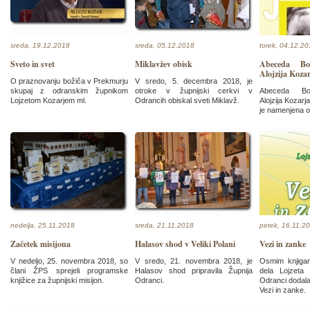
sreda, 19.12.2018
sreda, 05.12.2018
torek, 04.12.2
Sveto in svet
Miklavžev obisk
Abeceda Bož
Alojzija Koza
O praznovanju božiča v Prekmurju
V sredo, 5. decembra 2018, je
skupaj z odranskim župnikom
otroke v župnijski cerkvi v
Abeceda Bož
Lojzetom Kozarjem ml.
Odrancih obiskal sveti Miklavž.
Alojzija Kozarj
je namenjena o
nedelja, 25.11.2018
sreda, 21.11.2018
petek, 16.11.2
Začetek misijona
Halasov shod v Veliki Polani
Vezi in zanke
V nedeljo, 25. novembra 2018, so
V sredo, 21. novembra 2018, je
Osmim knjiga
člani ŽPS sprejeli programske
Halasov shod pripravila Župnija
dela Lojzeta 
knjižice za župnijski misijon.
Odranci.
Odranci dodal
Vezi in zanke.