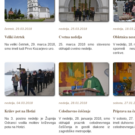
četrtek, 29.03.2018
nedelja, 25.03.2018
nedelja, 18.03
Veliki četrtek
Cvetna nedelja
Obletnica nes
Na veliki četrtek, 29. marca 2018,
25. marca 2018 smo slovesno
V nedeljo, 18.
smo imeli tudi Prvo Kozarjevo uro.
obhajali cvetno nedeljo.
spomnili nes
cerkve.
nedelja, 04.03.2018
nedelja, 28.01.2018
sobota, 27.01.
Križev pot na Hotizi
Celodnevno češčenje
Priprava na č
Na 3. postno nedeljo je Župnija
V nedeljo, 28. januarja 2018, smo
V soboto, 27.
Odranci vodila molitev križevega
obhajali praznik celodnevnega
imeli duhovno 
pota na Hotizi.
češčenja in gostili diakone iz
celodnevnega 
zagrebške metropolije.