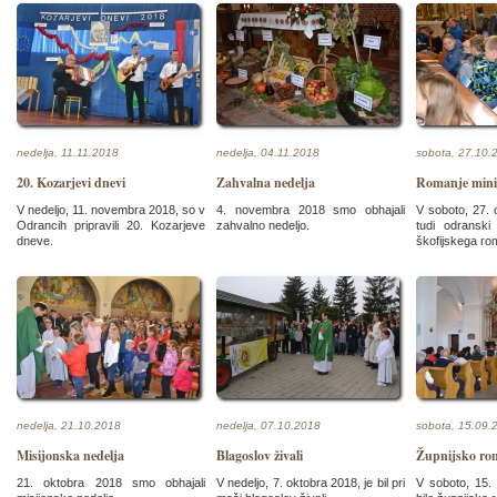
nedelja, 11.11.2018
nedelja, 04.11.2018
sobota, 27.10.
20. Kozarjevi dnevi
Zahvalna nedelja
Romanje mini
V nedeljo, 11. novembra 2018, so v
4. novembra 2018 smo obhajali
V soboto, 27. 
Odrancih pripravili 20. Kozarjeve
zahvalno nedeljo.
tudi odranski m
dneve.
škofijskega ro
nedelja, 21.10.2018
nedelja, 07.10.2018
sobota, 15.09.
Misijonska nedelja
Blagoslov živali
Župnijsko ro
21. oktobra 2018 smo obhajali
V nedeljo, 7. oktobra 2018, je bil pri
V soboto, 15.