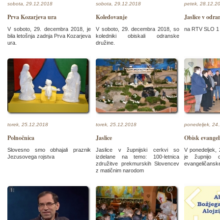
sobota, 29.12.2018
sobota, 29.12.2018
petek, 28.12.2
Prva Kozarjeva ura
Koledovanje
Jaslice v odra
V soboto, 29. decembra 2018, je
V soboto, 29. decembra 2018, so
na RTV SLO 1
bila letošnja zadnja Prva Kozarjeva
koledniki obiskali odranske
ura.
družine.
torek, 25.12.2018
torek, 25.12.2018
ponedeljek, 24
Polnočnica
Jaslice
Obisk evangel
Slovesno smo obhajali praznik
Jaslice v župnijski cerkvi so
V ponedeljek,
Jezusovega rojstva
izdelane na temo: 100-letnica
je župnijo o
združitve prekmurskih Slovencev
evangeličanske
z matičnim narodom