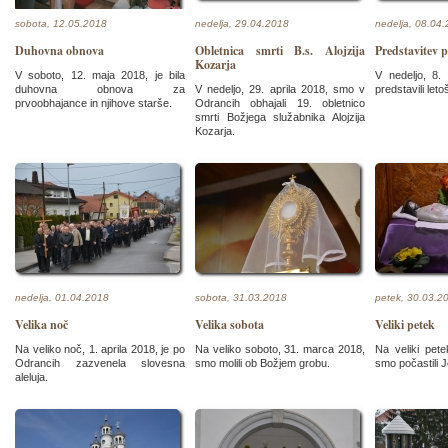
sobota, 12.05.2018
nedelja, 29.04.2018
nedelja, 08.04
Duhovna obnova
Obletnica smrti B.s. Alojzija
Predstavitev 
Kozarja
V soboto, 12. maja 2018, je bila
V nedeljo, 8.
duhovna obnova za
V nedeljo, 29. aprila 2018, smo v
predstavili leto
prvoobhajance in njihove starše.
Odrancih obhajali 19. obletnico
smrti Božjega služabnika Alojzija
Kozarja.
nedelja, 01.04.2018
sobota, 31.03.2018
petek, 30.03.2
Velika noč
Velika sobota
Veliki petek
Na veliko noč, 1. aprila 2018, je po
Na veliko soboto, 31. marca 2018,
Na veliki pet
Odrancih zazvenela slovesna
smo molili ob Božjem grobu.
smo počastili 
aleluja.