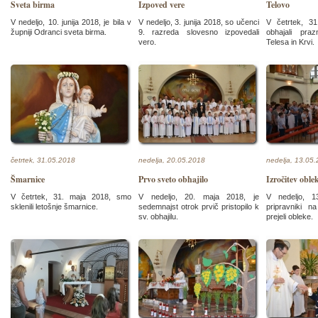
Sveta birma
Izpoved vere
Telovo
V nedeljo, 10. junija 2018, je bila v
V nedeljo, 3. junija 2018, so učenci
V četrtek, 3
župniji Odranci sveta birma.
9. razreda slovesno izpovedali
obhajali pra
vero.
Telesa in Krvi.
četrtek, 31.05.2018
nedelja, 20.05.2018
nedelja, 13.05
Šmarnice
Prvo sveto obhajilo
Izročitev oble
V četrtek, 31. maja 2018, smo
V nedeljo, 20. maja 2018, je
V nedeljo, 1
sklenili letošnje šmarnice.
sedemnajst otrok prvič pristopilo k
pripravniki n
sv. obhajilu.
prejeli obleke.