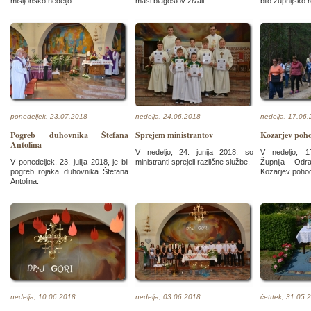
misijonsko nedeljo.
maši blagoslov živali.
bilo župnijsko 
ponedeljek, 23.07.2018
nedelja, 24.06.2018
nedelja, 17.06
Pogreb duhovnika Štefana
Sprejem ministrantov
Kozarjev poh
Antolina
V nedeljo, 24. junija 2018, so
V nedeljo, 1
V ponedeljek, 23. julija 2018, je bil
ministranti sprejeli različne službe.
Župnija Odra
pogreb rojaka duhovnika Štefana
Kozarjev poho
Antolina.
nedelja, 10.06.2018
nedelja, 03.06.2018
četrtek, 31.05.