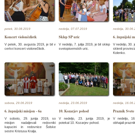
petek, 30.08.2019
nedelja, 07.07.2019
nedelja, 30.06
Koncert violončelistk
Sklep SP uric
6. župnijski m
V petek, 30. avgusta 2019, je bil v
V nedeljo, 7. julija 2019, je bil sklep
V nedeljo, 30. j
cerkvi koncert violonečlistk.
svetopisemskih uric.
sklenil provinci
Kolenko.
sobota, 29.06.2019
nedelja, 23.06.2019
nedelja, 16.06
6. župnijski misijon - 6a
10. Kozarjev pohod
Praznik Svete 
V soboto, 29. junija 2019, so
V nedeljo, 23. junija 2019, je
V nedeljo, 16
misijon nadaljevali redovniki
potekal 10. Kozarjev pohod.
obhajali prazni
kapucini in redovnice Šolske
sestre Kristusa Kralja.