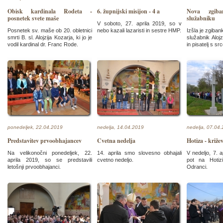
Obisk kardinala Rodeta -
6. župnijski misijon - 4 a
Nova zgib
posnetek svete maše
služabniku
V soboto, 27. aprila 2019, so v
Posnetek sv. maše ob 20. obletnici
nebo kazali lazaristi in sestre HMP.
Izšla je zgiban
smrti B. sl. Alojzija Kozarja, ki jo je
služabnik Aloj
vodil kardinal dr. Franc Rode.
in pisatelj s sr
ponedeljek, 22.04.2019
nedelja, 14.04.2019
nedelja, 07.04
Predstavitev prvoobhajancev
Cvetna nedelja
Hotiza - križe
Na velikonočni ponedeljek, 22.
14. aprila smo slovesno obhajali
V nedeljo, 7. a
aprila 2019, so se predstavili
cvetno nedeljo.
pot na Hotizi
letošnji prvoobhajanci.
Odranci.