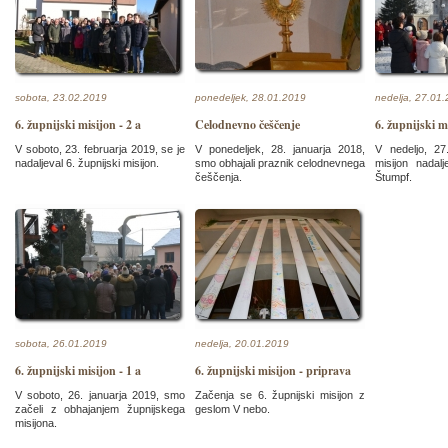
sobota, 23.02.2019
ponedeljek, 28.01.2019
nedelja, 27.01
6. župnijski misijon - 2 a
Celodnevno češčenje
6. župnijski m
V soboto, 23. februarja 2019, se je
V ponedeljek, 28. januarja 2018,
V nedeljo, 27
nadaljeval 6. župnijski misijon.
smo obhajali praznik celodnevnega
misijon nadalj
češčenja.
Štumpf.
sobota, 26.01.2019
nedelja, 20.01.2019
6. župnijski misijon - 1 a
6. župnijski misijon - priprava
V soboto, 26. januarja 2019, smo
Začenja se 6. župnijski misijon z
začeli z obhajanjem župnijskega
geslom V nebo.
misijona.