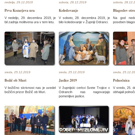
nedelja, 29.12.2019
sobota, 28.12.2019
sobota, 28.12.
Prva Kozarjeva ura
Koledovanje
Blagoslov otr
V nedeljo, 29. decembra 2019, je
V soboto, 28. decembra 2019, je
Na god nedol
bil zadnja molitvena ura v tem letu.
bilo koledovanje v Župniji Odranci.
poseben blagos
sreda, 25.12.2019
sreda, 25.12.2019
sreda, 25.12.2
Božič ob Muri
Jaslice 2019
Polnočnica
V božično skrivnost nas je uvedel
V župnijski cerkvi Svete Trojice v
V sredo, 25. 
božični prizor Božič ob Muri.
Odrancih nas nagovarjajo
obhajali polno
pomenljive jaslice.