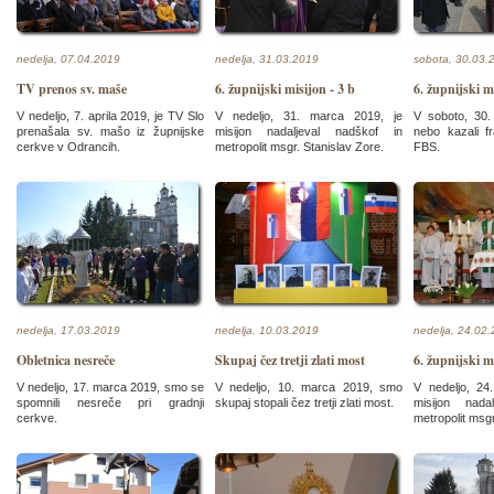
nedelja, 07.04.2019
nedelja, 31.03.2019
sobota, 30.03.
TV prenos sv. maše
6. župnijski misijon - 3 b
6. župnijski mi
V nedeljo, 7. aprila 2019, je TV Slo
V nedeljo, 31. marca 2019, je
V soboto, 30
prenašala sv. mašo iz župnijske
misijon nadaljeval nadškof in
nebo kazali fr
cerkve v Odrancih.
metropolit msgr. Stanislav Zore.
FBS.
nedelja, 17.03.2019
nedelja, 10.03.2019
nedelja, 24.02
Obletnica nesreče
Skupaj čez tretji zlati most
6. župnijski m
V nedeljo, 17. marca 2019, smo se
V nedeljo, 10. marca 2019, smo
V nedeljo, 24.
spomnili nesreče pri gradnji
skupaj stopali čez tretji zlati most.
misijon nada
cerkve.
metropolit msgr.