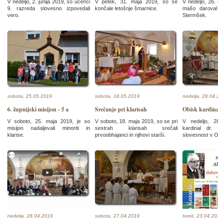
V nedeljo, 2. junija 2019, so učenci
V petek, 31. maja 2019, so se
V nedeljo, 26.
9. razreda slovesno izpovedali
končale letošnje šmarnice.
mašo daroval
vero.
Stermšek.
sobota, 25.05.2019
sobota, 18.05.2019
nedelja, 28.04
6. župnijski misijon - 5 a
Srečanje pri klarisah
Obisk kardin
V soboto, 25. maja 2019, je so
V soboto, 18. maja 2019, so se pri
V nedeljo, 2
misijon nadaljevali minoriti in
sestrah klarisah srečali
kardinal dr.
klarise.
prvoobhajanci in njihovi starši.
slovesnost v O
nedelja, 28.04.2019
sobota, 27.04.2019
torek, 23.04.2