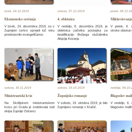
torek, 24.12.2019
sobota, 07.12.2019
petek, 06.12.2
Ekumensko srečanje
4. obletnica
Miklavževanj
V torek, 24. decembra 2019, so v
V nedeljo, 8. decembra 2019, je
V petek, 6. 
župnijski cerkvi sprejeli luč miru
obletnica začetka postopka za
otroke obiskal 
predstavniki evangeličanov.
beatifikacijo Božjega služabnika
Alojzija Kozarja
sobota, 30.11.2019
sobota, 19.10.2019
nedelja, 06.10
Ministrantski kviz
Župnijsko romanje
Blagoslov mali
Na škofijskem ministrantskem
V soboto, 19. oktobra 2019, je bilo
V nedeljo, 6. 
kvizu pri Gradu je sodelovala tudi
župnijsko romanje v Krašić.
blagoslov malih 
ekipa župnije Odranci.