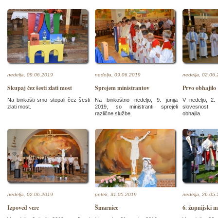
nedelja, 09.06.2019
nedelja, 09.06.2019
nedelja, 02.06
Skupaj čez šesti zlati most
Sprejem ministrantov
Prvo obhajilo
Na binkošti smo stopali čez šesti
Na binkoštno nedeljo, 9. junija
V nedeljo, 2. 
zlati most.
2019, so ministranti sprejeli
slovesnost
različne službe.
obhajila.
nedelja, 02.06.2019
petek, 31.05.2019
nedelja, 26.05
Izpoved vere
Šmarnice
6. župnijski m