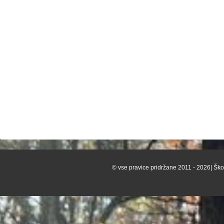
© vse pravice pridržane 2011 - 2026| Škof