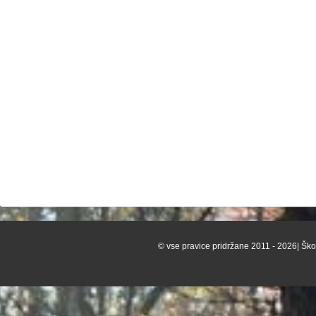
© vse pravice pridržane 2011 - 2026| Škof