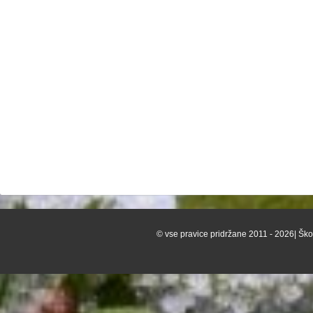
© vse pravice pridržane 2011 - 2026| Škof