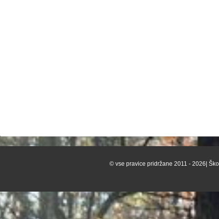
© vse pravice pridržane 2011 - 2026| Škof