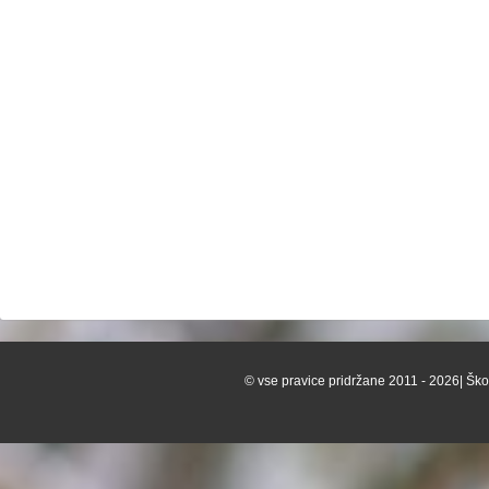
© vse pravice pridržane 2011 - 2026| Škof