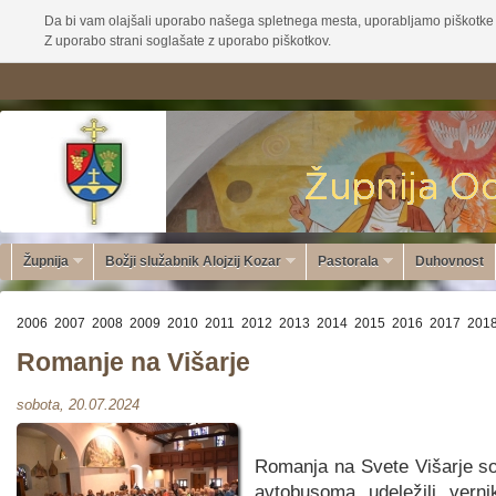
Da bi vam olajšali uporabo našega spletnega mesta, uporabljamo piškotke 
Z uporabo strani soglašate z uporabo piškotkov.
Župnija
Božji služabnik Alojzij Kozar
Pastorala
Duhovnost
2006
2007
2008
2009
2010
2011
2012
2013
2014
2015
2016
2017
201
Romanje na Višarje
sobota, 20.07.2024
Romanja na Svete Višarje s
avtobusoma udeležili verni