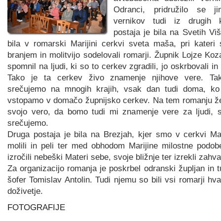
Odranci, pridružilo se j
vernikov tudi iz drugih 
postaja je bila na Svetih Viš
bila v romarski Marijini cerkvi sveta maša, pri kateri
branjem in molitvijo sodelovali romarji. Župnik Lojze Koza
spomnil na ljudi, ki so to cerkev zgradili, jo oskrbovali in 
Tako je ta cerkev živo znamenje njihove vere. Ta
srečujemo na mnogih krajih, vsak dan tudi doma, ko
vstopamo v domačo župnijsko cerkev. Na tem romanju že
svojo vero, da bomo tudi mi znamenje vere za ljudi, s
srečujemo.
Druga postaja je bila na Brezjah, kjer smo v cerkvi M
molili in peli ter med obhodom Marijine milostne podo
izročili nebeški Materi sebe, svoje bližnje ter izrekli zahva
Za organizacijo romanja je poskrbel odranski župljan in t
šofer Tomislav Antolin. Tudi njemu so bili vsi romarji hva
doživetje.
FOTOGRAFIJE