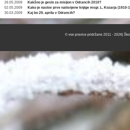
26.05.2009
Kakšno je geslo za misijon v Odrancih 2010?
02.05.2009
Kako je naslov prve natisnjene knjige msgr. L. Kozarja (1910-
30.03.2009
Kaj bo 29. aprila v Odrancih?
© vse pravice pridržane 2011 - 2026| Škof