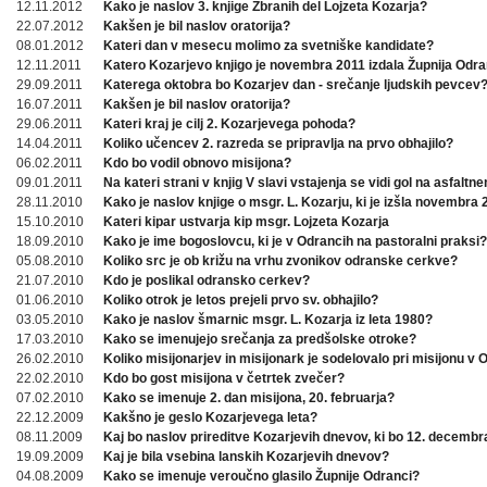
12.11.2012
Kako je naslov 3. knjige Zbranih del Lojzeta Kozarja?
22.07.2012
Kakšen je bil naslov oratorija?
08.01.2012
Kateri dan v mesecu molimo za svetniške kandidate?
12.11.2011
Katero Kozarjevo knjigo je novembra 2011 izdala Župnija Odra
29.09.2011
Katerega oktobra bo Kozarjev dan - srečanje ljudskih pevcev
16.07.2011
Kakšen je bil naslov oratorija?
29.06.2011
Kateri kraj je cilj 2. Kozarjevega pohoda?
14.04.2011
Koliko učencev 2. razreda se pripravlja na prvo obhajilo?
06.02.2011
Kdo bo vodil obnovo misijona?
09.01.2011
Na kateri strani v knjig V slavi vstajenja se vidi gol na asfaltn
28.11.2010
Kako je naslov knjige o msgr. L. Kozarju, ki je izšla novembra
15.10.2010
Kateri kipar ustvarja kip msgr. Lojzeta Kozarja
18.09.2010
Kako je ime bogoslovcu, ki je v Odrancih na pastoralni praksi?
05.08.2010
Koliko src je ob križu na vrhu zvonikov odranske cerkve?
21.07.2010
Kdo je poslikal odransko cerkev?
01.06.2010
Koliko otrok je letos prejeli prvo sv. obhajilo?
03.05.2010
Kako je naslov šmarnic msgr. L. Kozarja iz leta 1980?
17.03.2010
Kako se imenujejo srečanja za predšolske otroke?
26.02.2010
Koliko misijonarjev in misijonark je sodelovalo pri misijonu v
22.02.2010
Kdo bo gost misijona v četrtek zvečer?
07.02.2010
Kako se imenuje 2. dan misijona, 20. februarja?
22.12.2009
Kakšno je geslo Kozarjevega leta?
08.11.2009
Kaj bo naslov prireditve Kozarjevih dnevov, ki bo 12. decembr
19.09.2009
Kaj je bila vsebina lanskih Kozarjevih dnevov?
04.08.2009
Kako se imenuje veroučno glasilo Župnije Odranci?