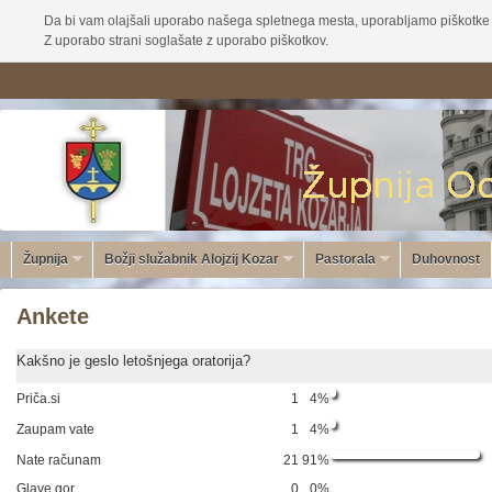
Da bi vam olajšali uporabo našega spletnega mesta, uporabljamo piškotke 
Z uporabo strani soglašate z uporabo piškotkov.
Župnija
Božji služabnik Alojzij Kozar
Pastorala
Duhovnost
Ankete
Kakšno je geslo letošnjega oratorija?
Priča.si
1
4%
Zaupam vate
1
4%
Nate računam
21
91%
Glave gor
0
0%