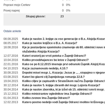
Popravi mojo Cerkev
0
0%
Povej naprej
0
0%
Skupaj glasov:
23
Ostale ankete
08.08.2025
Kako je naslov 2. knjige za vse generacije o B.s. Alojziju Koza
08.05.2017
Kako je naslov knjižice o B.s. A. Kozarju?
18.08.2016
Kje je postavljeno spominsko znamenje ob 80. obletnici nove
služabnika Alojzija Kozarja?
12.07.2016
Kateri oratorij po vrsti poteka v Župniji Odranci?
10.04.2016
Koliko prvoobhajancev bo letos v župniji Odranci?
22.01.2016
Kako se po 8.12.2015 imenuje prvi odranski župnik Alojzij Koz
04.10.2015
Kaj je zaznamovalo nedeljo, 4.10.?
30.08.2015
Dopolni misel msgr. L. Kozarja: Jezus je ... , stopajmo v njegov
03.08.2015
Kateri bo glavni cilj župnijskega romanja 22.8.?
19.04.2015
Koliko ciljev je zapisanih v Strateškem načrtu Župnije Odranci
30.12.2014
Kako je naslov 5. knjige zbranih del msgr. Lojzeta Kozarja?
30.04.2014
Kako je naslov zbornika, ki je izšel ob 15. obletnici smrti msgr.
15.12.2013
Koliko ministrantov oglednikov ima župnija Odranci?
01.04.2013
Koliko zvonov ima Župnija Odranci?
12.02.2013
Katero postno nedeljo vodi župnija Odranci molitev križevega 