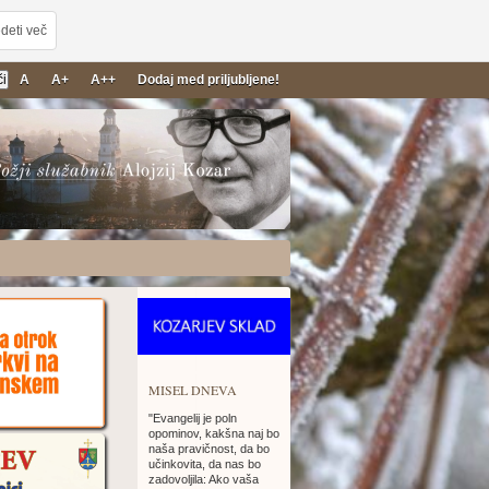
deti več
A
A+
A++
Dodaj med priljubljene!
MISEL DNEVA
"Evangelij je poln
opominov, kakšna naj bo
naša pravičnost, da bo
učinkovita, da nas bo
zadovoljila: Ako vaša