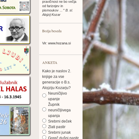
pravičnost ne bo večja
od farizejev in
pismoukov ... "
B. sl.
Alojzij Kozar
Božja beseda
Vir: www.hozana.si
ANKETA
Kako je naslov 2.
knjige za vse
generacije o B.s.
Alojziju Kozarju?
Neuničljivo
upanje
Župnik
neuničljivega
upanja
Srebrni deček
Zlati pastir
Srebrni junak
Goreč dušni pastir