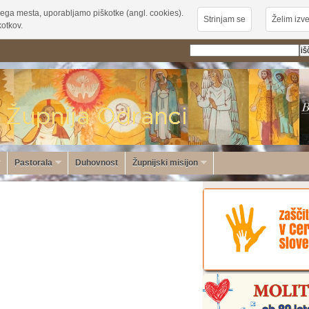
ega mesta, uporabljamo piškotke (angl. cookies).
Strinjam se
Želim izve
otkov.
Pastorala
Duhovnost
Župnijski misijon