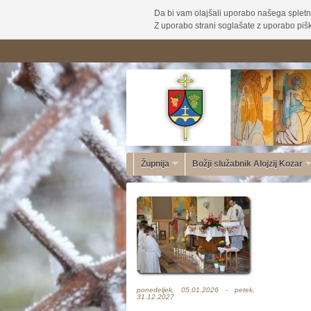
Da bi vam olajšali uporabo našega spletn
Z uporabo strani soglašate z uporabo pišk
Župnija
Božji služabnik Alojzij Kozar
ponedeljek, 05.01.2026 - petek,
31.12.2027