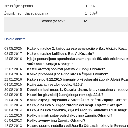
Neuničljivi spomin
0
0%
Župnik neuničljivega upanja
1
3%
Skupaj glasov:
32
Ostale ankete
08.08.2025
Kako je naslov 2. knjige za vse generacije o B.s. Alojziju Koza
08.05.2017
Kako je naslov knjižice o B.s. A. Kozarju?
18.08.2016
Kje je postavljeno spominsko znamenje ob 80. obletnici nove
služabnika Alojzija Kozarja?
12.07.2016
Kateri oratorij po vrsti poteka v Župniji Odranci?
10.04.2016
Koliko prvoobhajancev bo letos v župniji Odranci?
22.01.2016
Kako se po 8.12.2015 imenuje prvi odranski župnik Alojzij Koz
04.10.2015
Kaj je zaznamovalo nedeljo, 4.10.?
30.08.2015
Dopolni misel msgr. L. Kozarja: Jezus je ... , stopajmo v njegov
03.08.2015
Kateri bo glavni cilj župnijskega romanja 22.8.?
19.04.2015
Koliko ciljev je zapisanih v Strateškem načrtu Župnije Odranci
30.12.2014
Kako je naslov 5. knjige zbranih del msgr. Lojzeta Kozarja?
30.04.2014
Kako je naslov zbornika, ki je izšel ob 15. obletnici smrti msgr.
15.12.2013
Koliko ministrantov oglednikov ima župnija Odranci?
01.04.2013
Koliko zvonov ima Župnija Odranci?
12.02.2013
Katero postno nedeljo vodi župnija Odranci molitev križevega 