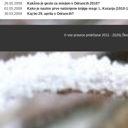
26.05.2009
Kakšno je geslo za misijon v Odrancih 2010?
02.05.2009
Kako je naslov prve natisnjene knjige msgr. L. Kozarja (1910-
30.03.2009
Kaj bo 29. aprila v Odrancih?
© vse pravice pridržane 2011 - 2026| Škof