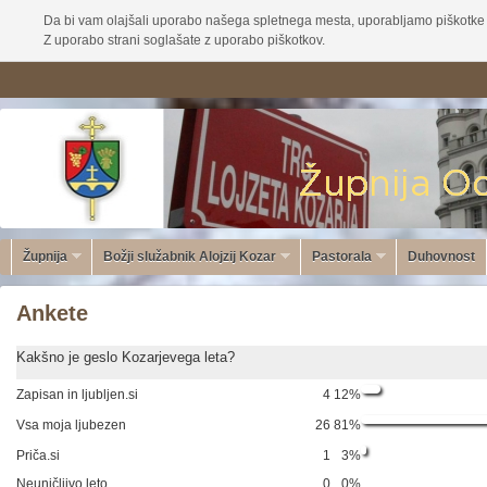
Da bi vam olajšali uporabo našega spletnega mesta, uporabljamo piškotke 
Z uporabo strani soglašate z uporabo piškotkov.
Župnija
Božji služabnik Alojzij Kozar
Pastorala
Duhovnost
Ankete
Kakšno je geslo Kozarjevega leta?
Zapisan in ljubljen.si
4
12%
Vsa moja ljubezen
26
81%
Priča.si
1
3%
Neuničljivo leto
0
0%