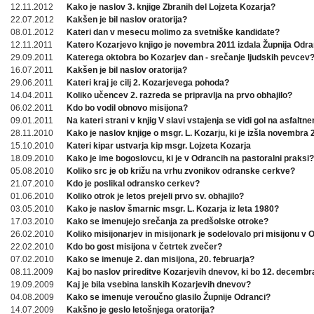
12.11.2012
Kako je naslov 3. knjige Zbranih del Lojzeta Kozarja?
22.07.2012
Kakšen je bil naslov oratorija?
08.01.2012
Kateri dan v mesecu molimo za svetniške kandidate?
12.11.2011
Katero Kozarjevo knjigo je novembra 2011 izdala Župnija Odra
29.09.2011
Katerega oktobra bo Kozarjev dan - srečanje ljudskih pevcev
16.07.2011
Kakšen je bil naslov oratorija?
29.06.2011
Kateri kraj je cilj 2. Kozarjevega pohoda?
14.04.2011
Koliko učencev 2. razreda se pripravlja na prvo obhajilo?
06.02.2011
Kdo bo vodil obnovo misijona?
09.01.2011
Na kateri strani v knjig V slavi vstajenja se vidi gol na asfaltn
28.11.2010
Kako je naslov knjige o msgr. L. Kozarju, ki je izšla novembra
15.10.2010
Kateri kipar ustvarja kip msgr. Lojzeta Kozarja
18.09.2010
Kako je ime bogoslovcu, ki je v Odrancih na pastoralni praksi?
05.08.2010
Koliko src je ob križu na vrhu zvonikov odranske cerkve?
21.07.2010
Kdo je poslikal odransko cerkev?
01.06.2010
Koliko otrok je letos prejeli prvo sv. obhajilo?
03.05.2010
Kako je naslov šmarnic msgr. L. Kozarja iz leta 1980?
17.03.2010
Kako se imenujejo srečanja za predšolske otroke?
26.02.2010
Koliko misijonarjev in misijonark je sodelovalo pri misijonu v
22.02.2010
Kdo bo gost misijona v četrtek zvečer?
07.02.2010
Kako se imenuje 2. dan misijona, 20. februarja?
08.11.2009
Kaj bo naslov prireditve Kozarjevih dnevov, ki bo 12. decembr
19.09.2009
Kaj je bila vsebina lanskih Kozarjevih dnevov?
04.08.2009
Kako se imenuje veroučno glasilo Župnije Odranci?
14.07.2009
Kakšno je geslo letošnjega oratorija?