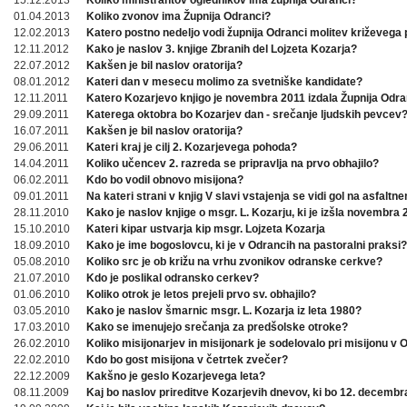
15.12.2013
Koliko ministrantov oglednikov ima župnija Odranci?
01.04.2013
Koliko zvonov ima Župnija Odranci?
12.02.2013
Katero postno nedeljo vodi župnija Odranci molitev križevega 
12.11.2012
Kako je naslov 3. knjige Zbranih del Lojzeta Kozarja?
22.07.2012
Kakšen je bil naslov oratorija?
08.01.2012
Kateri dan v mesecu molimo za svetniške kandidate?
12.11.2011
Katero Kozarjevo knjigo je novembra 2011 izdala Župnija Odra
29.09.2011
Katerega oktobra bo Kozarjev dan - srečanje ljudskih pevcev
16.07.2011
Kakšen je bil naslov oratorija?
29.06.2011
Kateri kraj je cilj 2. Kozarjevega pohoda?
14.04.2011
Koliko učencev 2. razreda se pripravlja na prvo obhajilo?
06.02.2011
Kdo bo vodil obnovo misijona?
09.01.2011
Na kateri strani v knjig V slavi vstajenja se vidi gol na asfaltn
28.11.2010
Kako je naslov knjige o msgr. L. Kozarju, ki je izšla novembra
15.10.2010
Kateri kipar ustvarja kip msgr. Lojzeta Kozarja
18.09.2010
Kako je ime bogoslovcu, ki je v Odrancih na pastoralni praksi?
05.08.2010
Koliko src je ob križu na vrhu zvonikov odranske cerkve?
21.07.2010
Kdo je poslikal odransko cerkev?
01.06.2010
Koliko otrok je letos prejeli prvo sv. obhajilo?
03.05.2010
Kako je naslov šmarnic msgr. L. Kozarja iz leta 1980?
17.03.2010
Kako se imenujejo srečanja za predšolske otroke?
26.02.2010
Koliko misijonarjev in misijonark je sodelovalo pri misijonu v
22.02.2010
Kdo bo gost misijona v četrtek zvečer?
22.12.2009
Kakšno je geslo Kozarjevega leta?
08.11.2009
Kaj bo naslov prireditve Kozarjevih dnevov, ki bo 12. decembr