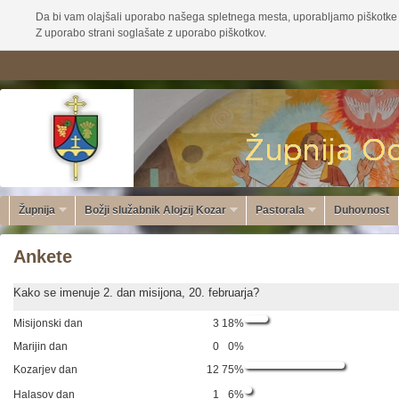
Da bi vam olajšali uporabo našega spletnega mesta, uporabljamo piškotke 
Z uporabo strani soglašate z uporabo piškotkov.
Župnija
Božji služabnik Alojzij Kozar
Pastorala
Duhovnost
Ankete
Kako se imenuje 2. dan misijona, 20. februarja?
Misijonski dan
3
18%
Marijin dan
0
0%
Kozarjev dan
12
75%
Halasov dan
1
6%