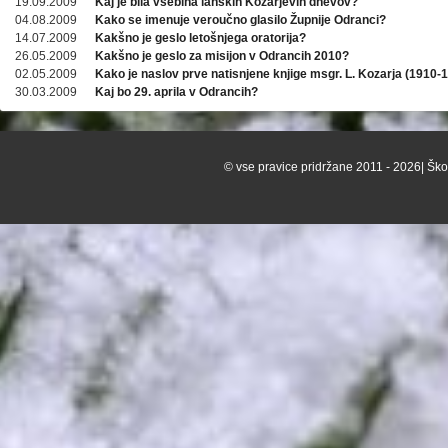
19.09.2009
Kaj je bila vsebina lanskih Kozarjevih dnevov?
04.08.2009
Kako se imenuje veroučno glasilo Župnije Odranci?
14.07.2009
Kakšno je geslo letošnjega oratorija?
26.05.2009
Kakšno je geslo za misijon v Odrancih 2010?
02.05.2009
Kako je naslov prve natisnjene knjige msgr. L. Kozarja (1910-
30.03.2009
Kaj bo 29. aprila v Odrancih?
© vse pravice pridržane 2011 - 2026| Škof