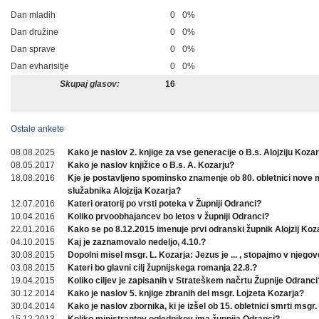
Dan mladih
0
0%
Dan družine
0
0%
Dan sprave
0
0%
Dan evharisitje
0
0%
Skupaj glasov:
16
Ostale ankete
08.08.2025
Kako je naslov 2. knjige za vse generacije o B.s. Alojziju Koza
08.05.2017
Kako je naslov knjižice o B.s. A. Kozarju?
18.08.2016
Kje je postavljeno spominsko znamenje ob 80. obletnici nove
služabnika Alojzija Kozarja?
12.07.2016
Kateri oratorij po vrsti poteka v Župniji Odranci?
10.04.2016
Koliko prvoobhajancev bo letos v župniji Odranci?
22.01.2016
Kako se po 8.12.2015 imenuje prvi odranski župnik Alojzij Koz
04.10.2015
Kaj je zaznamovalo nedeljo, 4.10.?
30.08.2015
Dopolni misel msgr. L. Kozarja: Jezus je ... , stopajmo v njegov
03.08.2015
Kateri bo glavni cilj župnijskega romanja 22.8.?
19.04.2015
Koliko ciljev je zapisanih v Strateškem načrtu Župnije Odranci
30.12.2014
Kako je naslov 5. knjige zbranih del msgr. Lojzeta Kozarja?
30.04.2014
Kako je naslov zbornika, ki je izšel ob 15. obletnici smrti msgr.