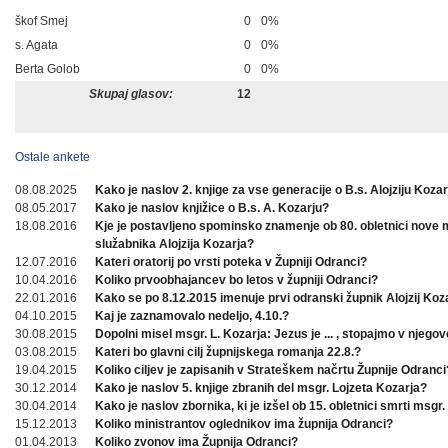
škof Smej
0
0%
s. Agata
0
0%
Berta Golob
0
0%
Skupaj glasov:
12
Ostale ankete
08.08.2025
Kako je naslov 2. knjige za vse generacije o B.s. Alojziju Koza
08.05.2017
Kako je naslov knjižice o B.s. A. Kozarju?
18.08.2016
Kje je postavljeno spominsko znamenje ob 80. obletnici nove
služabnika Alojzija Kozarja?
12.07.2016
Kateri oratorij po vrsti poteka v Župniji Odranci?
10.04.2016
Koliko prvoobhajancev bo letos v župniji Odranci?
22.01.2016
Kako se po 8.12.2015 imenuje prvi odranski župnik Alojzij Koz
04.10.2015
Kaj je zaznamovalo nedeljo, 4.10.?
30.08.2015
Dopolni misel msgr. L. Kozarja: Jezus je ... , stopajmo v njegov
03.08.2015
Kateri bo glavni cilj župnijskega romanja 22.8.?
19.04.2015
Koliko ciljev je zapisanih v Strateškem načrtu Župnije Odranci
30.12.2014
Kako je naslov 5. knjige zbranih del msgr. Lojzeta Kozarja?
30.04.2014
Kako je naslov zbornika, ki je izšel ob 15. obletnici smrti msgr.
15.12.2013
Koliko ministrantov oglednikov ima župnija Odranci?
01.04.2013
Koliko zvonov ima Župnija Odranci?