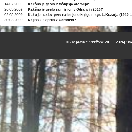
14.07.2009
Kakšno je geslo letošnjega oratorija?
26.05.2009
Kakšno je geslo za misijon v Odrancih 2010?
02.05.2009
Kako je naslov prve natisnjene knjige msgr. L. Kozarja (1910-
30.03.2009
Kaj bo 29. aprila v Odrancih?
© vse pravice pridržane 2011 - 2026| Škof