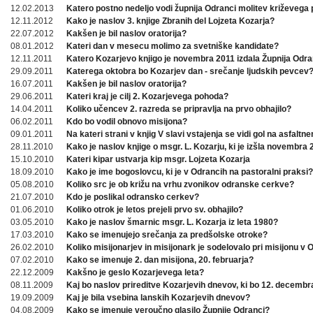
12.02.2013
Katero postno nedeljo vodi župnija Odranci molitev križevega 
12.11.2012
Kako je naslov 3. knjige Zbranih del Lojzeta Kozarja?
22.07.2012
Kakšen je bil naslov oratorija?
08.01.2012
Kateri dan v mesecu molimo za svetniške kandidate?
12.11.2011
Katero Kozarjevo knjigo je novembra 2011 izdala Župnija Odra
29.09.2011
Katerega oktobra bo Kozarjev dan - srečanje ljudskih pevcev
16.07.2011
Kakšen je bil naslov oratorija?
29.06.2011
Kateri kraj je cilj 2. Kozarjevega pohoda?
14.04.2011
Koliko učencev 2. razreda se pripravlja na prvo obhajilo?
06.02.2011
Kdo bo vodil obnovo misijona?
09.01.2011
Na kateri strani v knjig V slavi vstajenja se vidi gol na asfaltn
28.11.2010
Kako je naslov knjige o msgr. L. Kozarju, ki je izšla novembra
15.10.2010
Kateri kipar ustvarja kip msgr. Lojzeta Kozarja
18.09.2010
Kako je ime bogoslovcu, ki je v Odrancih na pastoralni praksi?
05.08.2010
Koliko src je ob križu na vrhu zvonikov odranske cerkve?
21.07.2010
Kdo je poslikal odransko cerkev?
01.06.2010
Koliko otrok je letos prejeli prvo sv. obhajilo?
03.05.2010
Kako je naslov šmarnic msgr. L. Kozarja iz leta 1980?
17.03.2010
Kako se imenujejo srečanja za predšolske otroke?
26.02.2010
Koliko misijonarjev in misijonark je sodelovalo pri misijonu v
07.02.2010
Kako se imenuje 2. dan misijona, 20. februarja?
22.12.2009
Kakšno je geslo Kozarjevega leta?
08.11.2009
Kaj bo naslov prireditve Kozarjevih dnevov, ki bo 12. decembr
19.09.2009
Kaj je bila vsebina lanskih Kozarjevih dnevov?
04.08.2009
Kako se imenuje veroučno glasilo Župnije Odranci?