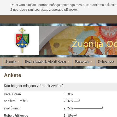
Da bi vam olajšali uporabo našega spletnega mesta, uporabljamo piškotke 
Z uporabo strani soglašate z uporabo piškotkov.
Župnija
Božji služabnik Alojzij Kozar
Pastorala
Duhovnost
Ankete
Kdo bo gost misijona v četrtek zvečer?
Karel Gržan
0
0%
nadškof Turnšek
2
16%
škof Štumpf
9
75%
Robert Friškovec
1
8%