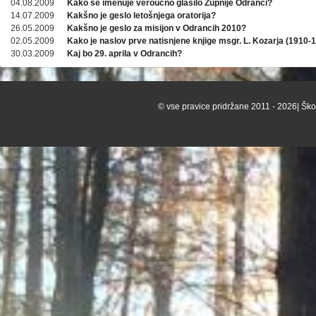
04.08.2009
Kako se imenuje veroučno glasilo Župnije Odranci?
14.07.2009
Kakšno je geslo letošnjega oratorija?
26.05.2009
Kakšno je geslo za misijon v Odrancih 2010?
02.05.2009
Kako je naslov prve natisnjene knjige msgr. L. Kozarja (1910-
30.03.2009
Kaj bo 29. aprila v Odrancih?
© vse pravice pridržane 2011 - 2026| Škof