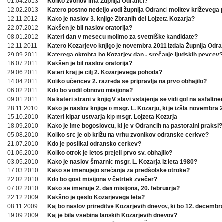
01.04.2013
Koliko zvonov ima Župnija Odranci?
12.02.2013
Katero postno nedeljo vodi župnija Odranci molitev križevega 
12.11.2012
Kako je naslov 3. knjige Zbranih del Lojzeta Kozarja?
22.07.2012
Kakšen je bil naslov oratorija?
08.01.2012
Kateri dan v mesecu molimo za svetniške kandidate?
12.11.2011
Katero Kozarjevo knjigo je novembra 2011 izdala Župnija Odra
29.09.2011
Katerega oktobra bo Kozarjev dan - srečanje ljudskih pevcev
16.07.2011
Kakšen je bil naslov oratorija?
29.06.2011
Kateri kraj je cilj 2. Kozarjevega pohoda?
14.04.2011
Koliko učencev 2. razreda se pripravlja na prvo obhajilo?
06.02.2011
Kdo bo vodil obnovo misijona?
09.01.2011
Na kateri strani v knjig V slavi vstajenja se vidi gol na asfaltn
28.11.2010
Kako je naslov knjige o msgr. L. Kozarju, ki je izšla novembra
15.10.2010
Kateri kipar ustvarja kip msgr. Lojzeta Kozarja
18.09.2010
Kako je ime bogoslovcu, ki je v Odrancih na pastoralni praksi?
05.08.2010
Koliko src je ob križu na vrhu zvonikov odranske cerkve?
21.07.2010
Kdo je poslikal odransko cerkev?
01.06.2010
Koliko otrok je letos prejeli prvo sv. obhajilo?
03.05.2010
Kako je naslov šmarnic msgr. L. Kozarja iz leta 1980?
17.03.2010
Kako se imenujejo srečanja za predšolske otroke?
22.02.2010
Kdo bo gost misijona v četrtek zvečer?
07.02.2010
Kako se imenuje 2. dan misijona, 20. februarja?
22.12.2009
Kakšno je geslo Kozarjevega leta?
08.11.2009
Kaj bo naslov prireditve Kozarjevih dnevov, ki bo 12. decembr
19.09.2009
Kaj je bila vsebina lanskih Kozarjevih dnevov?