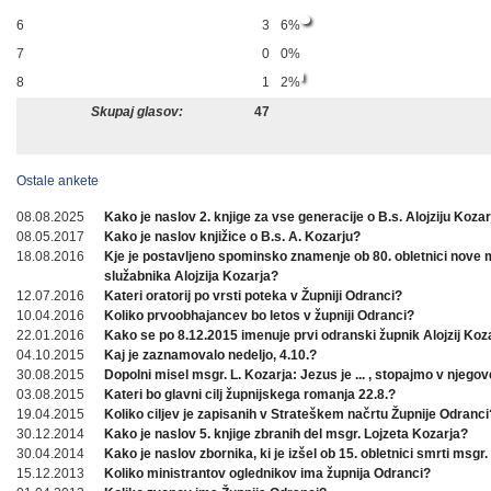
6
3
6%
7
0
0%
8
1
2%
Skupaj glasov:
47
Ostale ankete
08.08.2025
Kako je naslov 2. knjige za vse generacije o B.s. Alojziju Koza
08.05.2017
Kako je naslov knjižice o B.s. A. Kozarju?
18.08.2016
Kje je postavljeno spominsko znamenje ob 80. obletnici nove
služabnika Alojzija Kozarja?
12.07.2016
Kateri oratorij po vrsti poteka v Župniji Odranci?
10.04.2016
Koliko prvoobhajancev bo letos v župniji Odranci?
22.01.2016
Kako se po 8.12.2015 imenuje prvi odranski župnik Alojzij Koz
04.10.2015
Kaj je zaznamovalo nedeljo, 4.10.?
30.08.2015
Dopolni misel msgr. L. Kozarja: Jezus je ... , stopajmo v njegov
03.08.2015
Kateri bo glavni cilj župnijskega romanja 22.8.?
19.04.2015
Koliko ciljev je zapisanih v Strateškem načrtu Župnije Odranci
30.12.2014
Kako je naslov 5. knjige zbranih del msgr. Lojzeta Kozarja?
30.04.2014
Kako je naslov zbornika, ki je izšel ob 15. obletnici smrti msgr.
15.12.2013
Koliko ministrantov oglednikov ima župnija Odranci?