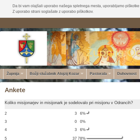
Da bi vam olajšali uporabo našega spletnega mesta, uporabljamo piškotke 
Z uporabo strani soglašate z uporabo piškotkov.
Župnija
Božji služabnik Alojzij Kozar
Pastorala
Duhovnost
Ankete
Koliko misijonarjev in misijonark je sodelovalo pri misijonu v Odrancih?
2
3
6%
3
0
0%
4
3
6%
5
37
78%