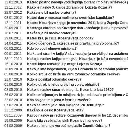
12.02.2013
Katero postno nedeljo vodi župnija Odranci molitev križevega 
12.11.2012
Kako je naslov 3. knjige Zbranih del Lojzeta Kozarja?
22.07.2012
Kakšen je bil naslov oratorija?
08.01.2012
Kateri dan v mesecu molimo za svetniške kandidate?
12.11.2011
Katero Kozarjevo knjigo je novembra 2011 izdala Župnija Odra
29.09.2011
Katerega oktobra bo Kozarjev dan - srečanje ljudskih pevcev
16.07.2011
Kakšen je bil naslov oratorija?
29.06.2011
Kateri kraj je cilj 2. Kozarjevega pohoda?
14.04.2011
Koliko učencev 2. razreda se pripravlja na prvo obhajilo?
06.02.2011
Kdo bo vodil obnovo misijona?
09.01.2011
Na kateri strani v knjig V slavi vstajenja se vidi gol na asfaltn
28.11.2010
Kako je naslov knjige o msgr. L. Kozarju, ki je izšla novembra
15.10.2010
Kateri kipar ustvarja kip msgr. Lojzeta Kozarja
18.09.2010
Kako je ime bogoslovcu, ki je v Odrancih na pastoralni praksi?
05.08.2010
Koliko src je ob križu na vrhu zvonikov odranske cerkve?
21.07.2010
Kdo je poslikal odransko cerkev?
01.06.2010
Koliko otrok je letos prejeli prvo sv. obhajilo?
03.05.2010
Kako je naslov šmarnic msgr. L. Kozarja iz leta 1980?
26.02.2010
Koliko misijonarjev in misijonark je sodelovalo pri misijonu v
22.02.2010
Kdo bo gost misijona v četrtek zvečer?
07.02.2010
Kako se imenuje 2. dan misijona, 20. februarja?
22.12.2009
Kakšno je geslo Kozarjevega leta?
08.11.2009
Kaj bo naslov prireditve Kozarjevih dnevov, ki bo 12. decembr
19.09.2009
Kaj je bila vsebina lanskih Kozarjevih dnevov?
04.08.2009
Kako se imenuje veroučno glasilo Župnije Odranci?