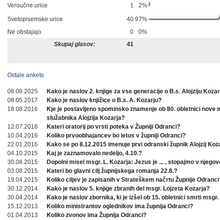
Veroučne urice
1
2%
Svetopisemske urice
40
97%
Ne obstajajo
0
0%
Skupaj glasov:
41
Ostale ankete
08.08.2025
Kako je naslov 2. knjige za vse generacije o B.s. Alojziju Koza
08.05.2017
Kako je naslov knjižice o B.s. A. Kozarju?
18.08.2016
Kje je postavljeno spominsko znamenje ob 80. obletnici nove
služabnika Alojzija Kozarja?
12.07.2016
Kateri oratorij po vrsti poteka v Župniji Odranci?
10.04.2016
Koliko prvoobhajancev bo letos v župniji Odranci?
22.01.2016
Kako se po 8.12.2015 imenuje prvi odranski župnik Alojzij Koz
04.10.2015
Kaj je zaznamovalo nedeljo, 4.10.?
30.08.2015
Dopolni misel msgr. L. Kozarja: Jezus je ... , stopajmo v njegov
03.08.2015
Kateri bo glavni cilj župnijskega romanja 22.8.?
19.04.2015
Koliko ciljev je zapisanih v Strateškem načrtu Župnije Odranci
30.12.2014
Kako je naslov 5. knjige zbranih del msgr. Lojzeta Kozarja?
30.04.2014
Kako je naslov zbornika, ki je izšel ob 15. obletnici smrti msgr.
15.12.2013
Koliko ministrantov oglednikov ima župnija Odranci?
01.04.2013
Koliko zvonov ima Župnija Odranci?