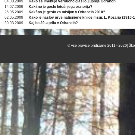
04.08.2009
Kako se imenuje veroučno glasilo Župnije Odranci?
14.07.2009
Kakšno je geslo letošnjega oratorija?
26.05.2009
Kakšno je geslo za misijon v Odrancih 2010?
02.05.2009
Kako je naslov prve natisnjene knjige msgr. L. Kozarja (1910-
30.03.2009
Kaj bo 29. aprila v Odrancih?
© vse pravice pridržane 2011 - 2026| Škof