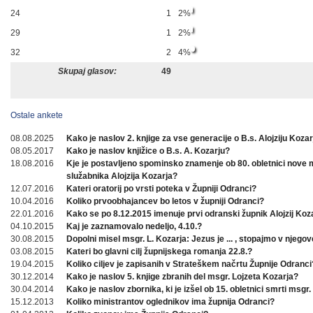
24
1
2%
29
1
2%
32
2
4%
Skupaj glasov:
49
Ostale ankete
08.08.2025
Kako je naslov 2. knjige za vse generacije o B.s. Alojziju Koza
08.05.2017
Kako je naslov knjižice o B.s. A. Kozarju?
18.08.2016
Kje je postavljeno spominsko znamenje ob 80. obletnici nove
služabnika Alojzija Kozarja?
12.07.2016
Kateri oratorij po vrsti poteka v Župniji Odranci?
10.04.2016
Koliko prvoobhajancev bo letos v župniji Odranci?
22.01.2016
Kako se po 8.12.2015 imenuje prvi odranski župnik Alojzij Koz
04.10.2015
Kaj je zaznamovalo nedeljo, 4.10.?
30.08.2015
Dopolni misel msgr. L. Kozarja: Jezus je ... , stopajmo v njegov
03.08.2015
Kateri bo glavni cilj župnijskega romanja 22.8.?
19.04.2015
Koliko ciljev je zapisanih v Strateškem načrtu Župnije Odranci
30.12.2014
Kako je naslov 5. knjige zbranih del msgr. Lojzeta Kozarja?
30.04.2014
Kako je naslov zbornika, ki je izšel ob 15. obletnici smrti msgr.
15.12.2013
Koliko ministrantov oglednikov ima župnija Odranci?