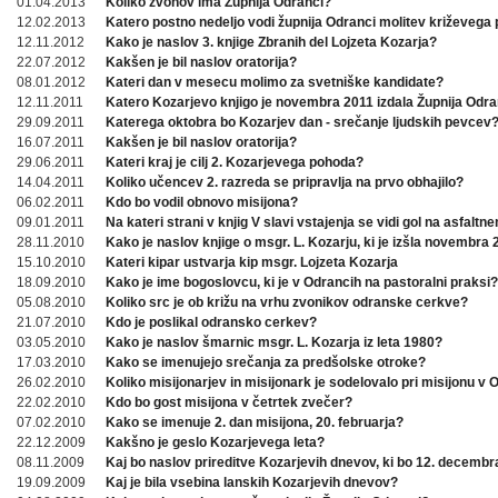
01.04.2013
Koliko zvonov ima Župnija Odranci?
12.02.2013
Katero postno nedeljo vodi župnija Odranci molitev križevega 
12.11.2012
Kako je naslov 3. knjige Zbranih del Lojzeta Kozarja?
22.07.2012
Kakšen je bil naslov oratorija?
08.01.2012
Kateri dan v mesecu molimo za svetniške kandidate?
12.11.2011
Katero Kozarjevo knjigo je novembra 2011 izdala Župnija Odra
29.09.2011
Katerega oktobra bo Kozarjev dan - srečanje ljudskih pevcev
16.07.2011
Kakšen je bil naslov oratorija?
29.06.2011
Kateri kraj je cilj 2. Kozarjevega pohoda?
14.04.2011
Koliko učencev 2. razreda se pripravlja na prvo obhajilo?
06.02.2011
Kdo bo vodil obnovo misijona?
09.01.2011
Na kateri strani v knjig V slavi vstajenja se vidi gol na asfaltn
28.11.2010
Kako je naslov knjige o msgr. L. Kozarju, ki je izšla novembra
15.10.2010
Kateri kipar ustvarja kip msgr. Lojzeta Kozarja
18.09.2010
Kako je ime bogoslovcu, ki je v Odrancih na pastoralni praksi?
05.08.2010
Koliko src je ob križu na vrhu zvonikov odranske cerkve?
21.07.2010
Kdo je poslikal odransko cerkev?
03.05.2010
Kako je naslov šmarnic msgr. L. Kozarja iz leta 1980?
17.03.2010
Kako se imenujejo srečanja za predšolske otroke?
26.02.2010
Koliko misijonarjev in misijonark je sodelovalo pri misijonu v
22.02.2010
Kdo bo gost misijona v četrtek zvečer?
07.02.2010
Kako se imenuje 2. dan misijona, 20. februarja?
22.12.2009
Kakšno je geslo Kozarjevega leta?
08.11.2009
Kaj bo naslov prireditve Kozarjevih dnevov, ki bo 12. decembr
19.09.2009
Kaj je bila vsebina lanskih Kozarjevih dnevov?