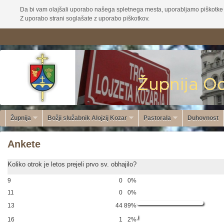
Da bi vam olajšali uporabo našega spletnega mesta, uporabljamo piškotke 
Z uporabo strani soglašate z uporabo piškotkov.
Župnija
Božji služabnik Alojzij Kozar
Pastorala
Duhovnost
Ankete
Koliko otrok je letos prejeli prvo sv. obhajilo?
9
0
0%
11
0
0%
13
44
89%
16
1
2%