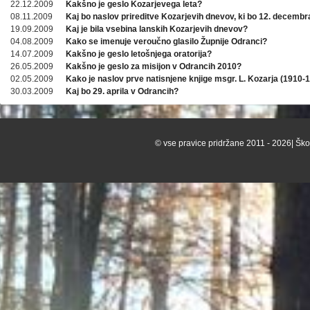
22.12.2009
Kakšno je geslo Kozarjevega leta?
08.11.2009
Kaj bo naslov prireditve Kozarjevih dnevov, ki bo 12. decembr
19.09.2009
Kaj je bila vsebina lanskih Kozarjevih dnevov?
04.08.2009
Kako se imenuje veroučno glasilo Župnije Odranci?
14.07.2009
Kakšno je geslo letošnjega oratorija?
26.05.2009
Kakšno je geslo za misijon v Odrancih 2010?
02.05.2009
Kako je naslov prve natisnjene knjige msgr. L. Kozarja (1910-
30.03.2009
Kaj bo 29. aprila v Odrancih?
© vse pravice pridržane 2011 - 2026| Škof