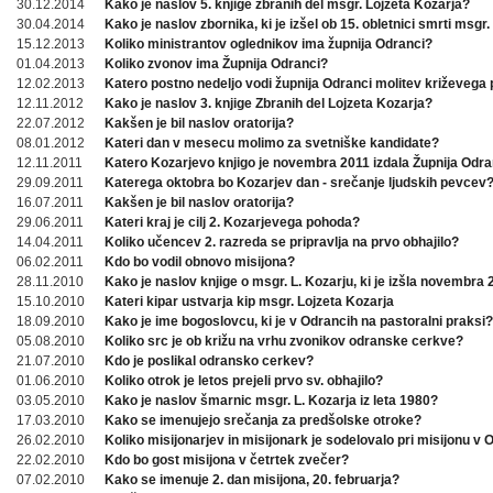
30.12.2014
Kako je naslov 5. knjige zbranih del msgr. Lojzeta Kozarja?
30.04.2014
Kako je naslov zbornika, ki je izšel ob 15. obletnici smrti msgr.
15.12.2013
Koliko ministrantov oglednikov ima župnija Odranci?
01.04.2013
Koliko zvonov ima Župnija Odranci?
12.02.2013
Katero postno nedeljo vodi župnija Odranci molitev križevega 
12.11.2012
Kako je naslov 3. knjige Zbranih del Lojzeta Kozarja?
22.07.2012
Kakšen je bil naslov oratorija?
08.01.2012
Kateri dan v mesecu molimo za svetniške kandidate?
12.11.2011
Katero Kozarjevo knjigo je novembra 2011 izdala Župnija Odra
29.09.2011
Katerega oktobra bo Kozarjev dan - srečanje ljudskih pevcev
16.07.2011
Kakšen je bil naslov oratorija?
29.06.2011
Kateri kraj je cilj 2. Kozarjevega pohoda?
14.04.2011
Koliko učencev 2. razreda se pripravlja na prvo obhajilo?
06.02.2011
Kdo bo vodil obnovo misijona?
28.11.2010
Kako je naslov knjige o msgr. L. Kozarju, ki je izšla novembra
15.10.2010
Kateri kipar ustvarja kip msgr. Lojzeta Kozarja
18.09.2010
Kako je ime bogoslovcu, ki je v Odrancih na pastoralni praksi?
05.08.2010
Koliko src je ob križu na vrhu zvonikov odranske cerkve?
21.07.2010
Kdo je poslikal odransko cerkev?
01.06.2010
Koliko otrok je letos prejeli prvo sv. obhajilo?
03.05.2010
Kako je naslov šmarnic msgr. L. Kozarja iz leta 1980?
17.03.2010
Kako se imenujejo srečanja za predšolske otroke?
26.02.2010
Koliko misijonarjev in misijonark je sodelovalo pri misijonu v
22.02.2010
Kdo bo gost misijona v četrtek zvečer?
07.02.2010
Kako se imenuje 2. dan misijona, 20. februarja?