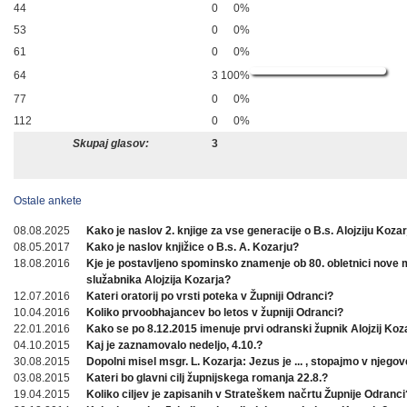
44
0
0%
53
0
0%
61
0
0%
64
3
100%
77
0
0%
112
0
0%
Skupaj glasov:
3
Ostale ankete
08.08.2025
Kako je naslov 2. knjige za vse generacije o B.s. Alojziju Koza
08.05.2017
Kako je naslov knjižice o B.s. A. Kozarju?
18.08.2016
Kje je postavljeno spominsko znamenje ob 80. obletnici nove
služabnika Alojzija Kozarja?
12.07.2016
Kateri oratorij po vrsti poteka v Župniji Odranci?
10.04.2016
Koliko prvoobhajancev bo letos v župniji Odranci?
22.01.2016
Kako se po 8.12.2015 imenuje prvi odranski župnik Alojzij Koz
04.10.2015
Kaj je zaznamovalo nedeljo, 4.10.?
30.08.2015
Dopolni misel msgr. L. Kozarja: Jezus je ... , stopajmo v njegov
03.08.2015
Kateri bo glavni cilj župnijskega romanja 22.8.?
19.04.2015
Koliko ciljev je zapisanih v Strateškem načrtu Župnije Odranci