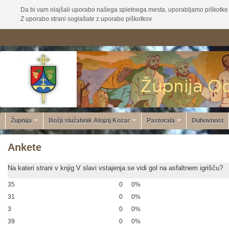
Da bi vam olajšali uporabo našega spletnega mesta, uporabljamo piškotke 
Z uporabo strani soglašate z uporabo piškotkov.
Župnija
Božji služabnik Alojzij Kozar
Pastorala
Duhovnost
Ankete
Na kateri strani v knjig V slavi vstajenja se vidi gol na asfaltnem igrišču?
35
0
0%
31
0
0%
3
0
0%
39
0
0%