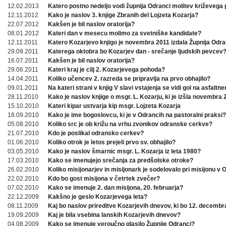
12.02.2013
Katero postno nedeljo vodi župnija Odranci molitev križevega 
12.11.2012
Kako je naslov 3. knjige Zbranih del Lojzeta Kozarja?
22.07.2012
Kakšen je bil naslov oratorija?
08.01.2012
Kateri dan v mesecu molimo za svetniške kandidate?
12.11.2011
Katero Kozarjevo knjigo je novembra 2011 izdala Župnija Odra
29.09.2011
Katerega oktobra bo Kozarjev dan - srečanje ljudskih pevcev
16.07.2011
Kakšen je bil naslov oratorija?
29.06.2011
Kateri kraj je cilj 2. Kozarjevega pohoda?
14.04.2011
Koliko učencev 2. razreda se pripravlja na prvo obhajilo?
09.01.2011
Na kateri strani v knjig V slavi vstajenja se vidi gol na asfaltn
28.11.2010
Kako je naslov knjige o msgr. L. Kozarju, ki je izšla novembra
15.10.2010
Kateri kipar ustvarja kip msgr. Lojzeta Kozarja
18.09.2010
Kako je ime bogoslovcu, ki je v Odrancih na pastoralni praksi?
05.08.2010
Koliko src je ob križu na vrhu zvonikov odranske cerkve?
21.07.2010
Kdo je poslikal odransko cerkev?
01.06.2010
Koliko otrok je letos prejeli prvo sv. obhajilo?
03.05.2010
Kako je naslov šmarnic msgr. L. Kozarja iz leta 1980?
17.03.2010
Kako se imenujejo srečanja za predšolske otroke?
26.02.2010
Koliko misijonarjev in misijonark je sodelovalo pri misijonu v
22.02.2010
Kdo bo gost misijona v četrtek zvečer?
07.02.2010
Kako se imenuje 2. dan misijona, 20. februarja?
22.12.2009
Kakšno je geslo Kozarjevega leta?
08.11.2009
Kaj bo naslov prireditve Kozarjevih dnevov, ki bo 12. decembr
19.09.2009
Kaj je bila vsebina lanskih Kozarjevih dnevov?
04.08.2009
Kako se imenuje veroučno glasilo Župnije Odranci?