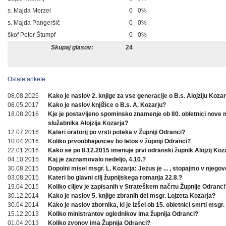
s. Majda Merzel
0
0%
s. Majda Pangeršič
0
0%
škof Peter Štumpf
0
0%
Skupaj glasov:
24
Ostale ankete
08.08.2025
Kako je naslov 2. knjige za vse generacije o B.s. Alojziju Koza
08.05.2017
Kako je naslov knjižice o B.s. A. Kozarju?
18.08.2016
Kje je postavljeno spominsko znamenje ob 80. obletnici nove
služabnika Alojzija Kozarja?
12.07.2016
Kateri oratorij po vrsti poteka v Župniji Odranci?
10.04.2016
Koliko prvoobhajancev bo letos v župniji Odranci?
22.01.2016
Kako se po 8.12.2015 imenuje prvi odranski župnik Alojzij Koz
04.10.2015
Kaj je zaznamovalo nedeljo, 4.10.?
30.08.2015
Dopolni misel msgr. L. Kozarja: Jezus je ... , stopajmo v njegov
03.08.2015
Kateri bo glavni cilj župnijskega romanja 22.8.?
19.04.2015
Koliko ciljev je zapisanih v Strateškem načrtu Župnije Odranci
30.12.2014
Kako je naslov 5. knjige zbranih del msgr. Lojzeta Kozarja?
30.04.2014
Kako je naslov zbornika, ki je izšel ob 15. obletnici smrti msgr.
15.12.2013
Koliko ministrantov oglednikov ima župnija Odranci?
01.04.2013
Koliko zvonov ima Župnija Odranci?