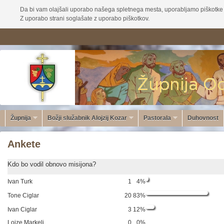
Da bi vam olajšali uporabo našega spletnega mesta, uporabljamo piškotke 
Z uporabo strani soglašate z uporabo piškotkov.
Župnija
Božji služabnik Alojzij Kozar
Pastorala
Duhovnost
Ankete
Kdo bo vodil obnovo misijona?
Ivan Turk
1
4%
Tone Ciglar
20
83%
Ivan Ciglar
3
12%
Lojze Markelj
0
0%