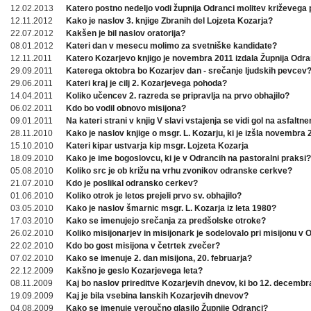
12.02.2013
Katero postno nedeljo vodi župnija Odranci molitev križevega 
12.11.2012
Kako je naslov 3. knjige Zbranih del Lojzeta Kozarja?
22.07.2012
Kakšen je bil naslov oratorija?
08.01.2012
Kateri dan v mesecu molimo za svetniške kandidate?
12.11.2011
Katero Kozarjevo knjigo je novembra 2011 izdala Župnija Odra
29.09.2011
Katerega oktobra bo Kozarjev dan - srečanje ljudskih pevcev
29.06.2011
Kateri kraj je cilj 2. Kozarjevega pohoda?
14.04.2011
Koliko učencev 2. razreda se pripravlja na prvo obhajilo?
06.02.2011
Kdo bo vodil obnovo misijona?
09.01.2011
Na kateri strani v knjig V slavi vstajenja se vidi gol na asfaltn
28.11.2010
Kako je naslov knjige o msgr. L. Kozarju, ki je izšla novembra
15.10.2010
Kateri kipar ustvarja kip msgr. Lojzeta Kozarja
18.09.2010
Kako je ime bogoslovcu, ki je v Odrancih na pastoralni praksi?
05.08.2010
Koliko src je ob križu na vrhu zvonikov odranske cerkve?
21.07.2010
Kdo je poslikal odransko cerkev?
01.06.2010
Koliko otrok je letos prejeli prvo sv. obhajilo?
03.05.2010
Kako je naslov šmarnic msgr. L. Kozarja iz leta 1980?
17.03.2010
Kako se imenujejo srečanja za predšolske otroke?
26.02.2010
Koliko misijonarjev in misijonark je sodelovalo pri misijonu v
22.02.2010
Kdo bo gost misijona v četrtek zvečer?
07.02.2010
Kako se imenuje 2. dan misijona, 20. februarja?
22.12.2009
Kakšno je geslo Kozarjevega leta?
08.11.2009
Kaj bo naslov prireditve Kozarjevih dnevov, ki bo 12. decembr
19.09.2009
Kaj je bila vsebina lanskih Kozarjevih dnevov?
04.08.2009
Kako se imenuje veroučno glasilo Župnije Odranci?