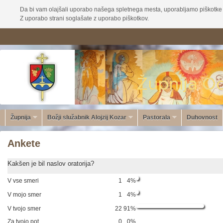
Da bi vam olajšali uporabo našega spletnega mesta, uporabljamo piškotke 
Z uporabo strani soglašate z uporabo piškotkov.
Župnija
Božji služabnik Alojzij Kozar
Pastorala
Duhovnost
Ankete
Kakšen je bil naslov oratorija?
V vse smeri
1
4%
V mojo smer
1
4%
V tvojo smer
22
91%
Za tvojo pot
0
0%