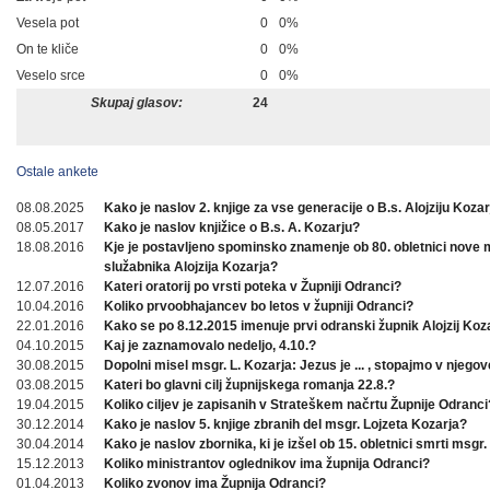
Vesela pot
0
0%
On te kliče
0
0%
Veselo srce
0
0%
Skupaj glasov:
24
Ostale ankete
08.08.2025
Kako je naslov 2. knjige za vse generacije o B.s. Alojziju Koza
08.05.2017
Kako je naslov knjižice o B.s. A. Kozarju?
18.08.2016
Kje je postavljeno spominsko znamenje ob 80. obletnici nove
služabnika Alojzija Kozarja?
12.07.2016
Kateri oratorij po vrsti poteka v Župniji Odranci?
10.04.2016
Koliko prvoobhajancev bo letos v župniji Odranci?
22.01.2016
Kako se po 8.12.2015 imenuje prvi odranski župnik Alojzij Koz
04.10.2015
Kaj je zaznamovalo nedeljo, 4.10.?
30.08.2015
Dopolni misel msgr. L. Kozarja: Jezus je ... , stopajmo v njegov
03.08.2015
Kateri bo glavni cilj župnijskega romanja 22.8.?
19.04.2015
Koliko ciljev je zapisanih v Strateškem načrtu Župnije Odranci
30.12.2014
Kako je naslov 5. knjige zbranih del msgr. Lojzeta Kozarja?
30.04.2014
Kako je naslov zbornika, ki je izšel ob 15. obletnici smrti msgr.
15.12.2013
Koliko ministrantov oglednikov ima župnija Odranci?
01.04.2013
Koliko zvonov ima Župnija Odranci?