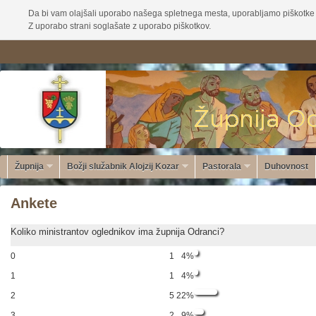
Da bi vam olajšali uporabo našega spletnega mesta, uporabljamo piškotke 
Z uporabo strani soglašate z uporabo piškotkov.
Župnija
Božji služabnik Alojzij Kozar
Pastorala
Duhovnost
Ankete
Koliko ministrantov oglednikov ima župnija Odranci?
0
1
4%
1
1
4%
2
5
22%
3
2
9%