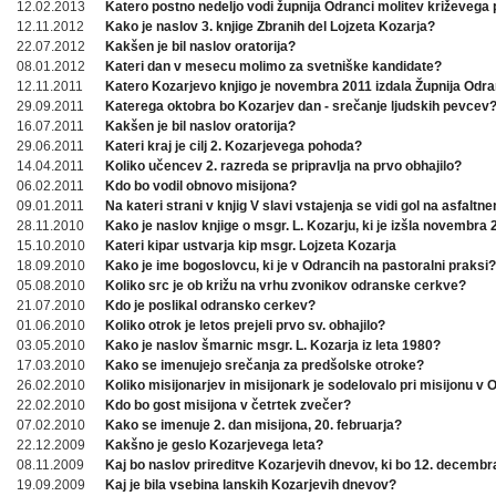
12.02.2013
Katero postno nedeljo vodi župnija Odranci molitev križevega 
12.11.2012
Kako je naslov 3. knjige Zbranih del Lojzeta Kozarja?
22.07.2012
Kakšen je bil naslov oratorija?
08.01.2012
Kateri dan v mesecu molimo za svetniške kandidate?
12.11.2011
Katero Kozarjevo knjigo je novembra 2011 izdala Župnija Odra
29.09.2011
Katerega oktobra bo Kozarjev dan - srečanje ljudskih pevcev
16.07.2011
Kakšen je bil naslov oratorija?
29.06.2011
Kateri kraj je cilj 2. Kozarjevega pohoda?
14.04.2011
Koliko učencev 2. razreda se pripravlja na prvo obhajilo?
06.02.2011
Kdo bo vodil obnovo misijona?
09.01.2011
Na kateri strani v knjig V slavi vstajenja se vidi gol na asfaltn
28.11.2010
Kako je naslov knjige o msgr. L. Kozarju, ki je izšla novembra
15.10.2010
Kateri kipar ustvarja kip msgr. Lojzeta Kozarja
18.09.2010
Kako je ime bogoslovcu, ki je v Odrancih na pastoralni praksi?
05.08.2010
Koliko src je ob križu na vrhu zvonikov odranske cerkve?
21.07.2010
Kdo je poslikal odransko cerkev?
01.06.2010
Koliko otrok je letos prejeli prvo sv. obhajilo?
03.05.2010
Kako je naslov šmarnic msgr. L. Kozarja iz leta 1980?
17.03.2010
Kako se imenujejo srečanja za predšolske otroke?
26.02.2010
Koliko misijonarjev in misijonark je sodelovalo pri misijonu v
22.02.2010
Kdo bo gost misijona v četrtek zvečer?
07.02.2010
Kako se imenuje 2. dan misijona, 20. februarja?
22.12.2009
Kakšno je geslo Kozarjevega leta?
08.11.2009
Kaj bo naslov prireditve Kozarjevih dnevov, ki bo 12. decembr
19.09.2009
Kaj je bila vsebina lanskih Kozarjevih dnevov?