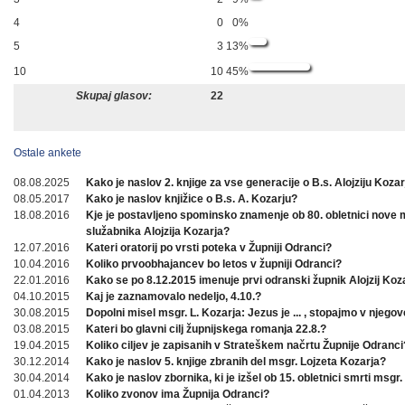
4
0
0%
5
3
13%
10
10
45%
Skupaj glasov:
22
Ostale ankete
08.08.2025
Kako je naslov 2. knjige za vse generacije o B.s. Alojziju Koza
08.05.2017
Kako je naslov knjižice o B.s. A. Kozarju?
18.08.2016
Kje je postavljeno spominsko znamenje ob 80. obletnici nove
služabnika Alojzija Kozarja?
12.07.2016
Kateri oratorij po vrsti poteka v Župniji Odranci?
10.04.2016
Koliko prvoobhajancev bo letos v župniji Odranci?
22.01.2016
Kako se po 8.12.2015 imenuje prvi odranski župnik Alojzij Koz
04.10.2015
Kaj je zaznamovalo nedeljo, 4.10.?
30.08.2015
Dopolni misel msgr. L. Kozarja: Jezus je ... , stopajmo v njegov
03.08.2015
Kateri bo glavni cilj župnijskega romanja 22.8.?
19.04.2015
Koliko ciljev je zapisanih v Strateškem načrtu Župnije Odranci
30.12.2014
Kako je naslov 5. knjige zbranih del msgr. Lojzeta Kozarja?
30.04.2014
Kako je naslov zbornika, ki je izšel ob 15. obletnici smrti msgr.
01.04.2013
Koliko zvonov ima Župnija Odranci?