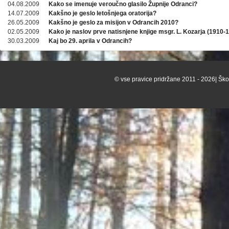
04.08.2009
Kako se imenuje veroučno glasilo Župnije Odranci?
14.07.2009
Kakšno je geslo letošnjega oratorija?
26.05.2009
Kakšno je geslo za misijon v Odrancih 2010?
02.05.2009
Kako je naslov prve natisnjene knjige msgr. L. Kozarja (1910-
30.03.2009
Kaj bo 29. aprila v Odrancih?
© vse pravice pridržane 2011 - 2026| Škof