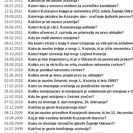
22.07.2012
Kakšen je bil naslov oratorija?
08.01.2012
Kateri dan v mesecu molimo za svetniške kandidate?
12.11.2011
Katero Kozarjevo knjigo je novembra 2011 izdala Župnija Odra
29.09.2011
Katerega oktobra bo Kozarjev dan - srečanje ljudskih pevcev
16.07.2011
Kakšen je bil naslov oratorija?
29.06.2011
Kateri kraj je cilj 2. Kozarjevega pohoda?
14.04.2011
Koliko učencev 2. razreda se pripravlja na prvo obhajilo?
06.02.2011
Kdo bo vodil obnovo misijona?
09.01.2011
Na kateri strani v knjig V slavi vstajenja se vidi gol na asfaltn
28.11.2010
Kako je naslov knjige o msgr. L. Kozarju, ki je izšla novembra
15.10.2010
Kateri kipar ustvarja kip msgr. Lojzeta Kozarja
18.09.2010
Kako je ime bogoslovcu, ki je v Odrancih na pastoralni praksi?
05.08.2010
Koliko src je ob križu na vrhu zvonikov odranske cerkve?
21.07.2010
Kdo je poslikal odransko cerkev?
01.06.2010
Koliko otrok je letos prejeli prvo sv. obhajilo?
03.05.2010
Kako je naslov šmarnic msgr. L. Kozarja iz leta 1980?
17.03.2010
Kako se imenujejo srečanja za predšolske otroke?
26.02.2010
Koliko misijonarjev in misijonark je sodelovalo pri misijonu v
22.02.2010
Kdo bo gost misijona v četrtek zvečer?
07.02.2010
Kako se imenuje 2. dan misijona, 20. februarja?
22.12.2009
Kakšno je geslo Kozarjevega leta?
08.11.2009
Kaj bo naslov prireditve Kozarjevih dnevov, ki bo 12. decembr
19.09.2009
Kaj je bila vsebina lanskih Kozarjevih dnevov?
04.08.2009
Kako se imenuje veroučno glasilo Župnije Odranci?
14.07.2009
Kakšno je geslo letošnjega oratorija?