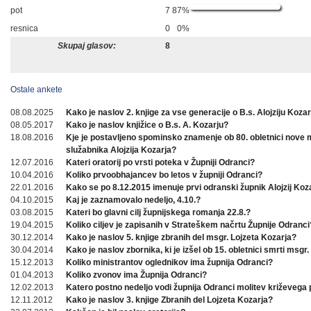
pot
7
87%
resnica
0
0%
Skupaj glasov:
8
Ostale ankete
08.08.2025
Kako je naslov 2. knjige za vse generacije o B.s. Alojziju Koza
08.05.2017
Kako je naslov knjižice o B.s. A. Kozarju?
18.08.2016
Kje je postavljeno spominsko znamenje ob 80. obletnici nove
služabnika Alojzija Kozarja?
12.07.2016
Kateri oratorij po vrsti poteka v Župniji Odranci?
10.04.2016
Koliko prvoobhajancev bo letos v župniji Odranci?
22.01.2016
Kako se po 8.12.2015 imenuje prvi odranski župnik Alojzij Koz
04.10.2015
Kaj je zaznamovalo nedeljo, 4.10.?
03.08.2015
Kateri bo glavni cilj župnijskega romanja 22.8.?
19.04.2015
Koliko ciljev je zapisanih v Strateškem načrtu Župnije Odranci
30.12.2014
Kako je naslov 5. knjige zbranih del msgr. Lojzeta Kozarja?
30.04.2014
Kako je naslov zbornika, ki je izšel ob 15. obletnici smrti msgr.
15.12.2013
Koliko ministrantov oglednikov ima župnija Odranci?
01.04.2013
Koliko zvonov ima Župnija Odranci?
12.02.2013
Katero postno nedeljo vodi župnija Odranci molitev križevega 
12.11.2012
Kako je naslov 3. knjige Zbranih del Lojzeta Kozarja?