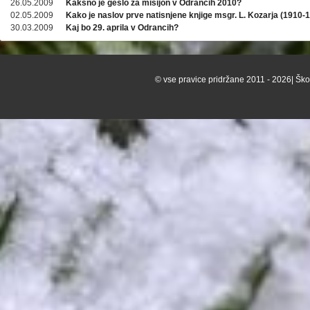
26.05.2009
Kakšno je geslo za misijon v Odrancih 2010?
02.05.2009
Kako je naslov prve natisnjene knjige msgr. L. Kozarja (1910-
30.03.2009
Kaj bo 29. aprila v Odrancih?
© vse pravice pridržane 2011 - 2026| Škof