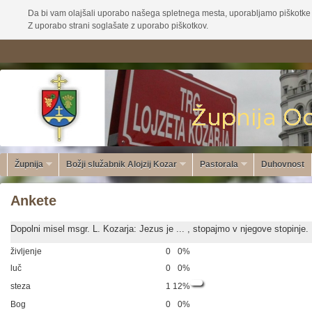
Da bi vam olajšali uporabo našega spletnega mesta, uporabljamo piškotke 
Z uporabo strani soglašate z uporabo piškotkov.
Župnija
Božji služabnik Alojzij Kozar
Pastorala
Duhovnost
Ankete
Dopolni misel msgr. L. Kozarja: Jezus je ... , stopajmo v njegove stopinje.
življenje
0
0%
luč
0
0%
steza
1
12%
Bog
0
0%