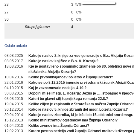
23
3
75%
27
0
0%
30
0
0%
Skupaj glasov:
4
Ostale ankete
08.08.2025
Kako je naslov 2. knjige za vse generacije o B.s. Alojziju Koza
08.05.2017
Kako je naslov knjižice o B.s. A. Kozarju?
18.08.2016
Kje je postavljeno spominsko znamenje ob 80. obletnici nove
služabnika Alojzija Kozarja?
10.04.2016
Koliko prvoobhajancev bo letos v župniji Odranci?
22.01.2016
Kako se po 8.12.2015 imenuje prvi odranski župnik Alojzij Koz
04.10.2015
Kaj je zaznamovalo nedeljo, 4.10.?
30.08.2015
Dopolni misel msgr. L. Kozarja: Jezus je ... , stopajmo v njegov
03.08.2015
Kateri bo glavni cilj župnijskega romanja 22.8.?
19.04.2015
Koliko ciljev je zapisanih v Strateškem načrtu Župnije Odranci
30.12.2014
Kako je naslov 5. knjige zbranih del msgr. Lojzeta Kozarja?
30.04.2014
Kako je naslov zbornika, ki je izšel ob 15. obletnici smrti msgr.
15.12.2013
Koliko ministrantov oglednikov ima župnija Odranci?
01.04.2013
Koliko zvonov ima Župnija Odranci?
12.02.2013
Katero postno nedeljo vodi župnija Odranci molitev križevega 