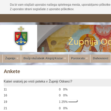
Da bi vam olajšali uporabo našega spletnega mesta, uporabljamo piškotke 
Z uporabo strani soglašate z uporabo piškotkov.
Župnija
Božji služabnik Alojzij Kozar
Pastorala
Duhovnost
Ankete
Kateri oratorij po vrsti poteka v Župniji Odranci?
11
0
0%
16
0
0%
19
1
25%
21
0
0%