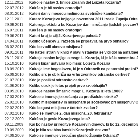
12.11.2012
Kako je naslov 3. knjige Zbranih del Lojzeta Kozarja?
22.07.2012
Kakšen je bil naslov oratorija?
08.01.2012
Kateri dan v mesecu molimo za svetniške kandidate?
12.11.2011
Katero Kozarjevo knjigo je novembra 2011 izdala Župnija Odra
29.09.2011
Katerega oktobra bo Kozarjev dan - srečanje ljudskih pevcev
16.07.2011
Kakšen je bil naslov oratorija?
29.06.2011
Kateri kraj je cilj 2. Kozarjevega pohoda?
14.04.2011
Koliko učencev 2. razreda se pripravlja na prvo obhajilo?
06.02.2011
Kdo bo vodil obnovo misijona?
09.01.2011
Na kateri strani v knjig V slavi vstajenja se vidi gol na asfaltn
28.11.2010
Kako je naslov knjige o msgr. L. Kozarju, ki je izšla novembra
15.10.2010
Kateri kipar ustvarja kip msgr. Lojzeta Kozarja
18.09.2010
Kako je ime bogoslovcu, ki je v Odrancih na pastoralni praksi?
05.08.2010
Koliko src je ob križu na vrhu zvonikov odranske cerkve?
21.07.2010
Kdo je poslikal odransko cerkev?
01.06.2010
Koliko otrok je letos prejeli prvo sv. obhajilo?
03.05.2010
Kako je naslov šmarnic msgr. L. Kozarja iz leta 1980?
17.03.2010
Kako se imenujejo srečanja za predšolske otroke?
26.02.2010
Koliko misijonarjev in misijonark je sodelovalo pri misijonu v
22.02.2010
Kdo bo gost misijona v četrtek zvečer?
07.02.2010
Kako se imenuje 2. dan misijona, 20. februarja?
22.12.2009
Kakšno je geslo Kozarjevega leta?
08.11.2009
Kaj bo naslov prireditve Kozarjevih dnevov, ki bo 12. decembr
19.09.2009
Kaj je bila vsebina lanskih Kozarjevih dnevov?
04.08.2009
Kako se imenuje veroučno glasilo Župnije Odranci?