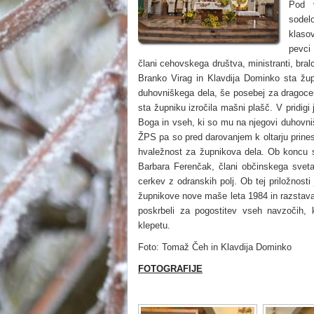
Pod 
sodelo
klaso
pevci
člani cehovskega društva, ministranti, bral
Branko Virag in Klavdija Dominko sta župn
duhovniškega dela, še posebej za dragocen
sta župniku izročila mašni plašč. V pridigi
Boga in vseh, ki so mu na njegovi duhovniški
ŽPS pa so pred darovanjem k oltarju prinesl
hvaležnost za župnikova dela. Ob koncu sv
Barbara Ferenčak, člani občinskega sveta
cerkev z odranskih polj. Ob tej priložnosti 
župnikove nove maše leta 1984 in razstava 
poskrbeli za pogostitev vseh navzočih, k
klepetu.
Foto: Tomaž Čeh in Klavdija Dominko
FOTOGRAFIJE