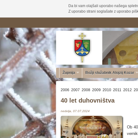
Da bi vam olajšali uporabo našega spletn
Z uporabo strani soglašate z uporabo pišk
Župnija
Božji služabnik Alojzij Kozar
2006
2007
2008
2009
2010
2011
2012
20
40 let duhovništva
nedelja, 07.07.2024
Ob 40
vernik