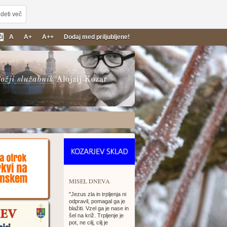
deti več
A
A+
A++
Dodaj med priljubljene!
26
MISEL DNEVA
"Jezus zla in trpljenja ni
odpravil, pomagal ga je
blažiti. Vzel ga je nase in
šel na križ. Trpljenje je
pot, ne cilj, cilj je