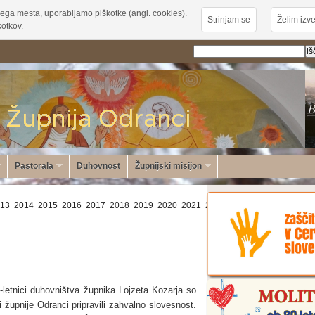
ega mesta, uporabljamo piškotke (angl. cookies).
Strinjam se
Želim izve
otkov.
Pastorala
Duhovnost
Župnijski misijon
13
2014
2015
2016
2017
2018
2019
2020
2021
2022
2023
2024
2025
20
-letnici duhovništva župnika Lojzeta Kozarja so
i župnije Odranci pripravili zahvalno slovesnost.