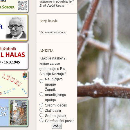
vstajenje in poveličanje."
B. sl. Alojzij Kozar
Božja beseda
Vir: www.hozana.si
ANKETA
Kako je naslov 2.
knjige za vse
generacije o B.s.
Alojziju Kozarju?
Neuničljivo
upanje
Župnik
neuničljivega
upanja
Srebrni deček
Zlati pastir
Srebrni junak
Goreč dušni pastir