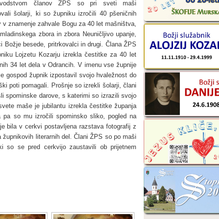
vodstvom članov ŽPS so pri sveti maši
vali šolarji, ki so župniku izročili 40 pšeničnih
v v znamenje zahvale Bogu za 40 let mašništva,
 mladinskega zbora in zbora Neuničljivo upanje,
ci Božje besede, pritrkovalci in drugi. Člana ŽPS
iku Lojzetu Kozarju izrekla čestitke za 40 let
ih 34 let dela v Odrancih. V imenu vse župnije
 je gospod župnik izpostavil svojo hvaležnost do
 poti pomagali. Prošnje so izrekli šolarji, člani
i spominske darove, s katerimi so izrazili svojo
ete maše je jubilantu izrekla čestitke županja
 pa so mu izročili spominsko sliko, pogled na
je bila v cerkvi postavljena razstava fotografij z
župnikovih literarnih del. Člani ŽPS so po maši
i so se pred cerkvijo zaustavili ob prijetnem