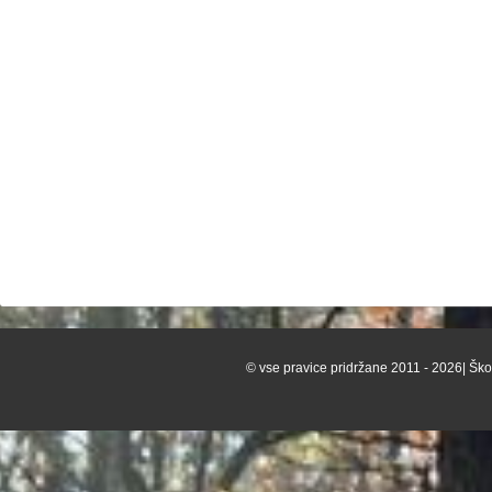
© vse pravice pridržane 2011 - 2026| Škof