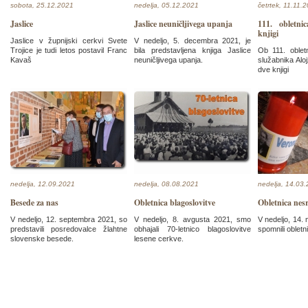
sobota, 25.12.2021
nedelja, 05.12.2021
četrtek, 11.11.
Jaslice
Jaslice neuničljivega upanja
111. obletni
knjigi
Jaslice v župnijski cerkvi Svete
V nedeljo, 5. decembra 2021, je
Trojice je tudi letos postavil Franc
bila predstavljena knjiga Jaslice
Ob 111. obletn
Kavaš
neuničljivega upanja.
služabnika Aloj
dve knjigi
nedelja, 12.09.2021
nedelja, 08.08.2021
nedelja, 14.03
Besede za nas
Obletnica blagoslovitve
Obletnica nes
V nedeljo, 12. septembra 2021, so
V nedeljo, 8. avgusta 2021, smo
V nedeljo, 14.
predstavili posredovalce žlahtne
obhajali 70-letnico blagoslovitve
spomnili obletn
slovenske besede.
lesene cerkve.