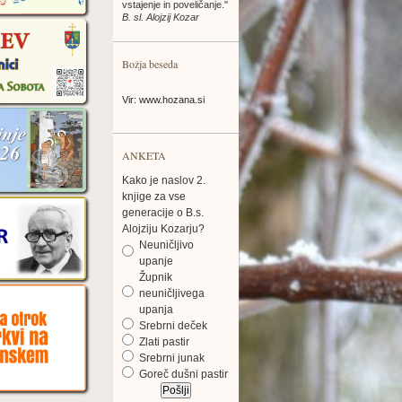
vstajenje in poveličanje."
B. sl. Alojzij Kozar
Božja beseda
Vir: www.hozana.si
ANKETA
Kako je naslov 2.
knjige za vse
generacije o B.s.
Alojziju Kozarju?
Neuničljivo
upanje
Župnik
neuničljivega
upanja
Srebrni deček
Zlati pastir
Srebrni junak
Goreč dušni pastir