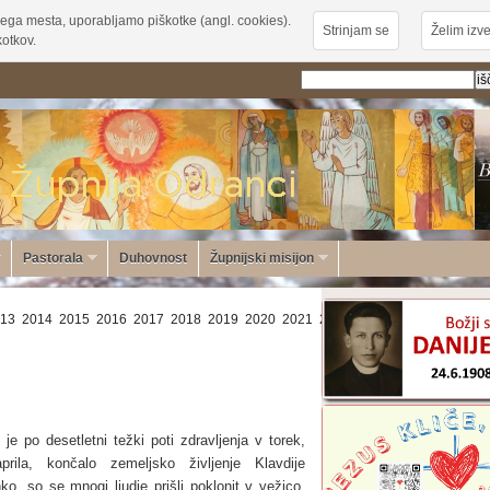
ega mesta, uporabljamo piškotke (angl. cookies).
Strinjam se
Želim izve
otkov.
Pastorala
Duhovnost
Župnijski misijon
13
2014
2015
2016
2017
2018
2019
2020
2021
2022
2023
2024
2025
20
je po desetletni težki poti zdravljenja v torek,
prila, končalo zemeljsko življenje Klavdije
o, so se mnogi ljudje prišli poklonit v vežico,