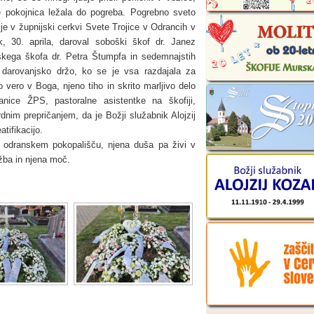
je pokojnica ležala do pogreba. Pogrebno sveto
e v župnijski cerkvi Svete Trojice v Odrancih v
ek, 30. aprila, daroval soboški škof dr. Janez
kega škofa dr. Petra Štumpfa in sedemnajstih
 darovanjsko držo, ko se je vsa razdajala za
o vero v Boga, njeno tiho in skrito marljivo delo
članice ŽPS, pastoralne asistentke na škofiji,
dnim prepričanjem, da je Božji služabnik Alojzij
atifikacijo.
 odranskem pokopališču, njena duša pa živi v
lažba in njena moč.