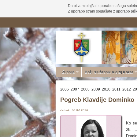
Da bi vam olajšali uporabo našega spletn
Z uporabo strani soglašate z uporabo pišk
Župnija
Božji služabnik Alojzij Kozar
2006
2007
2008
2009
2010
2011
2012
20
Pogreb Klavdije Dominko
četrtek, 30.04.2026
Ko se 
28. a
Domink