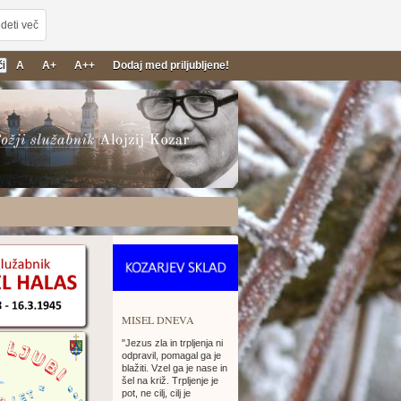
deti več
A
A+
A++
Dodaj med priljubljene!
26
MISEL DNEVA
"Jezus zla in trpljenja ni
odpravil, pomagal ga je
blažiti. Vzel ga je nase in
šel na križ. Trpljenje je
pot, ne cilj, cilj je