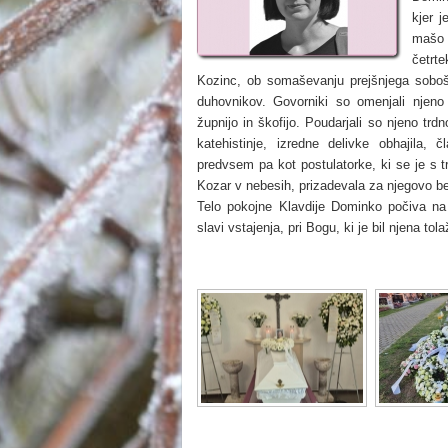
kjer 
mašo j
četrt
Kozinc, ob somaševanju prejšnjega soboš
duhovnikov. Govorniki so omenjali njeno
župnijo in škofijo. Poudarjali so njeno trdn
katehistinje, izredne delivke obhajila, 
predvsem pa kot postulatorke, ki se je s tr
Kozar v nebesih, prizadevala za njegovo be
Telo pokojne Klavdije Dominko počiva na
slavi vstajenja, pri Bogu, ki je bil njena to