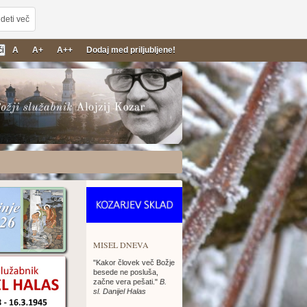
deti več
A
A+
A++
Dodaj med priljubljene!
26
MISEL DNEVA
"Kakor človek več Božje
besede ne posluša,
začne vera pešati."
B.
sl. Danijel Halas