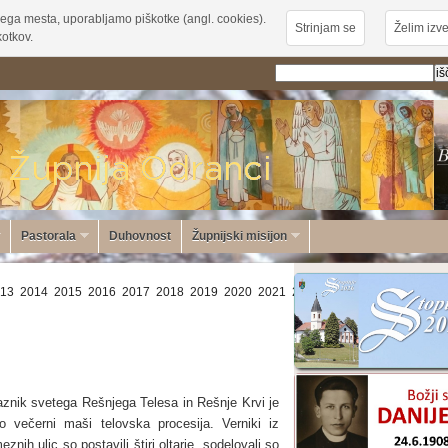
ega mesta, uporabljamo piškotke (angl. cookies).
Strinjam se
Želim izve
otkov.
Pastorala
Duhovnost
Župnijski misijon
13
2014
2015
2016
2017
2018
2019
2020
2021
2022
2023
2024
2025
20
aznik svetega Rešnjega Telesa in Rešnje Krvi je
po večerni maši telovska procesija. Verniki iz
znih ulic so postavili štiri oltarje, sodelovali so