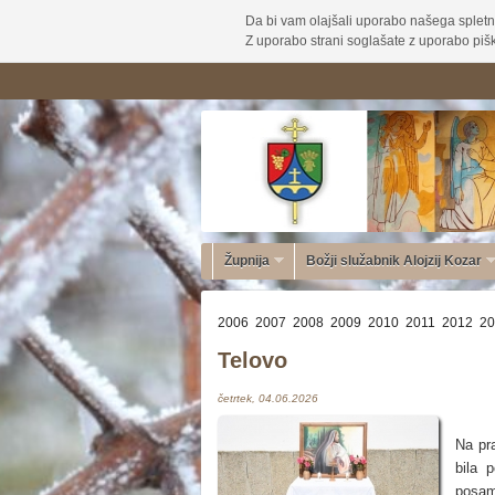
Da bi vam olajšali uporabo našega spletn
Z uporabo strani soglašate z uporabo pišk
Župnija
Božji služabnik Alojzij Kozar
2006
2007
2008
2009
2010
2011
2012
20
Telovo
četrtek, 04.06.2026
Na pr
bila 
posame