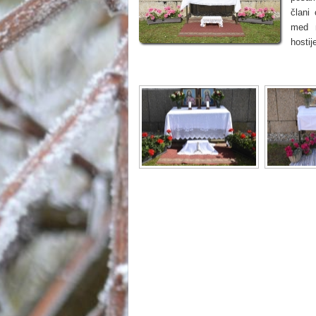
člani
med n
hostij