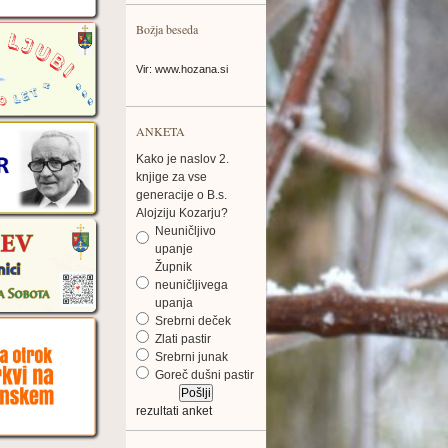
Božja beseda
Vir: www.hozana.si
ANKETA
Kako je naslov 2.
knjige za vse
generacije o B.s.
Alojziju Kozarju?
Neuničljivo
upanje
Župnik
neuničljivega
upanja
Srebrni deček
Zlati pastir
Srebrni junak
Goreč dušni pastir
rezultati anket