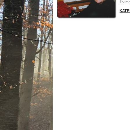
živimo
KATE