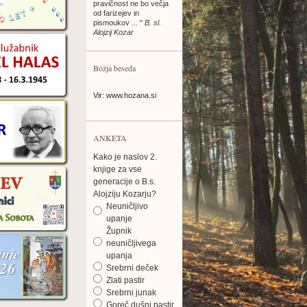
pravičnost ne bo večja
od farizejev in
pismoukov ... "
B. sl.
Alojzij Kozar
Božja beseda
Vir: www.hozana.si
ANKETA
Kako je naslov 2.
knjige za vse
generacije o B.s.
Alojziju Kozarju?
Neuničljivo
upanje
Župnik
neuničljivega
upanja
Srebrni deček
Zlati pastir
Srebrni junak
Goreč dušni pastir