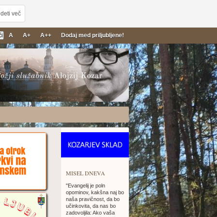
deti več
A
A+
A++
Dodaj med priljubljene!
26
MISEL DNEVA
"Evangelij je poln
opominov, kakšna naj bo
naša pravičnost, da bo
učinkovita, da nas bo
zadovoljila: Ako vaša