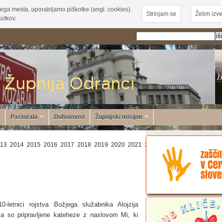
ega mesta, uporabljamo piškotke (angl. cookies).
Strinjam se
Želim izve
otkov.
Pastorala
Duhovnost
Župnijski misijon
13
2014
2015
2016
2017
2018
2019
2020
2021
2022
2023
2024
2025
20
0-letnici rojstva Božjega služabnika Alojzija
ja so pripravljene kateheze z naslovom Mi, ki