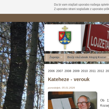
Da bi vam olajšali uporabo našega spletn
Z uporabo strani soglašate z uporabo pišk
Župnija
Božji služabnik Alojzij Kozar
2006
2007
2008
2009
2010
2011
2012
20
Kateheze - verouk
ponedeljek, 05.01.2026
Ob 11
Kozar